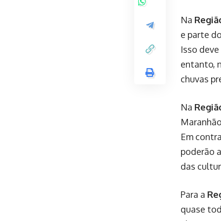
Na
Regiã
e parte d
Isso deve 
entanto, 
chuvas pr
Na
Regiã
Maranhão 
Em contra
poderão a
das cultur
Para a
Re
quase tod