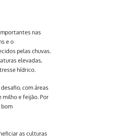
 importantes nas
ns e o
ecidos pelas chuvas.
aturas elevadas,
resse hídrico.
 desafio, com áreas
milho e feijão. Por
m bom
eficiar as culturas