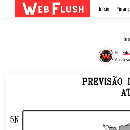
Início
Finanç
In
Por
Edi
Atualiza