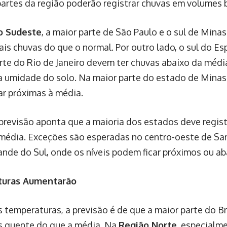
artes da região poderão registrar chuvas em volumes 
o Sudeste
, a maior parte de São Paulo e o sul de Mina
is chuvas do que o normal. Por outro lado, o sul do Esp
rte do Rio de Janeiro devem ter chuvas abaixo da médi
a umidade do solo. Na maior parte do estado de Minas 
ar próximas à média.
a previsão aponta que a maioria dos estados deve regis
média. Exceções são esperadas no centro-oeste de San
ande do Sul, onde os níveis podem ficar próximos ou ab
uras Aumentarão
 temperaturas, a previsão é de que a maior parte do B
s quente do que a média. Na
Região Norte
, especialm