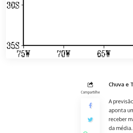
Chuva e T
Compartilhe
A previsã
aponta um
receber m
da média.