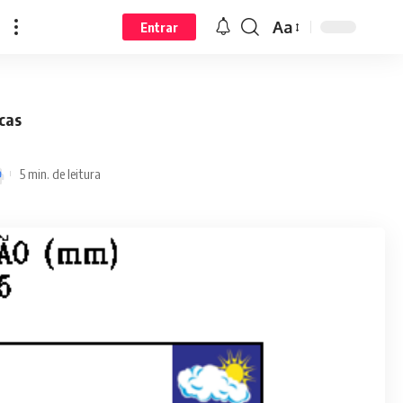
Aa
Entrar
cas
5 min. de leitura