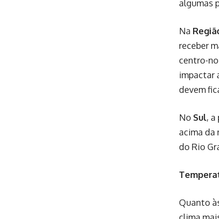
algumas p
Na
Regiã
receber ma
centro-no
impactar 
devem fic
No
Sul
, 
acima da 
do Rio Gr
Temperat
Quanto às
clima mai