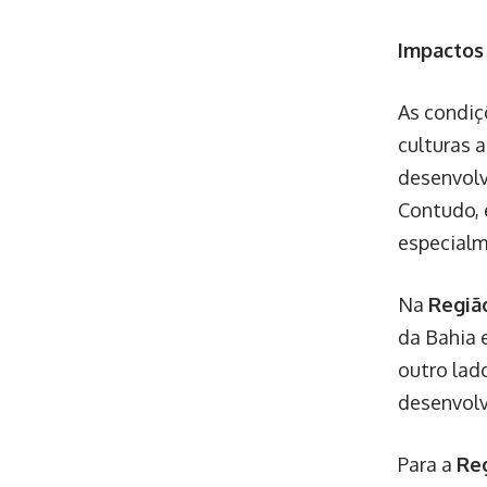
Impactos 
As condiç
culturas 
desenvolv
Contudo, 
especialm
Na
Regiã
da Bahia 
outro lad
desenvolv
Para a
Re