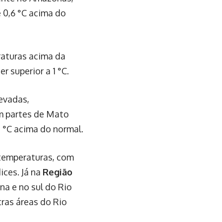
 0,6 °C acima do
raturas acima da
 superior a 1 °C.
levadas,
em partes de Mato
 °C acima do normal.
temperaturas, com
ices. Já na
Região
na e no sul do Rio
tras áreas do Rio