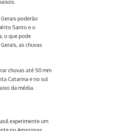
baixos.
s Gerais poderão
írito Santo e o
a, o que pode
Gerais, as chuvas
trar chuvas até 50 mm
ta Catarina e no sul
aixo da média.
rasil experimente um
ente no Amazonas,