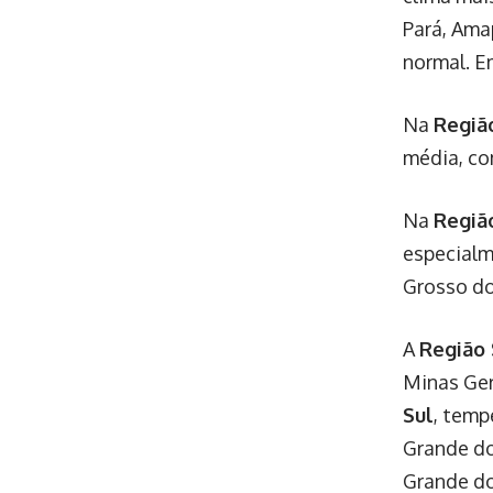
Pará, Ama
normal. E
Na
Regiã
média, co
Na
Regiã
especialm
Grosso do
A
Região
Minas Ger
Sul
, temp
Grande do
Grande do