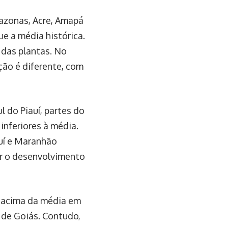
mazonas, Acre, Amapá
ue a média histórica.
o das plantas. No
ção é diferente, com
l do Piauí, partes do
nferiores à média.
auí e Maranhão
ar o desenvolvimento
 acima da média em
 de Goiás. Contudo,