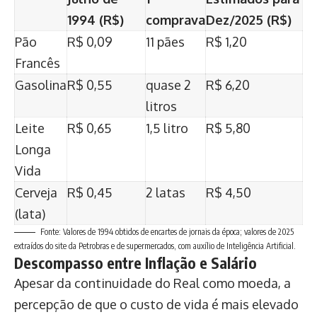
1994 (R$)
comprava
Dez/2025 (R$)
Pão
R$ 0,09
11 pães
R$ 1,20
Francês
Gasolina
R$ 0,55
quase 2
R$ 6,20
litros
Leite
R$ 0,65
1,5 litro
R$ 5,80
Longa
Vida
Cerveja
R$ 0,45
2 latas
R$ 4,50
(lata)
Fonte: Valores de 1994 obtidos de encartes de jornais da época; valores de 2025
extraídos do site da Petrobras e de supermercados, com auxílio de Inteligência Artificial.
Descompasso entre Inflação e Salário
Apesar da continuidade do Real como moeda, a
percepção de que o custo de vida é mais elevado