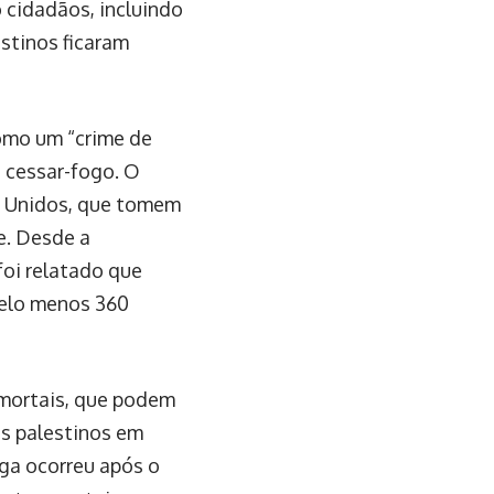
o cidadãos, incluindo
estinos ficaram
omo um “crime de
e cessar-fogo. O
s Unidos, que tomem
e. Desde a
oi relatado que
pelo menos 360
 mortais, que podem
os palestinos em
ega ocorreu após o