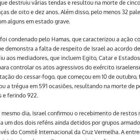
que destruiu várias tendas e resultou na morte de cinc
nças de oito e dez anos. Além disso, pelo menos 32 pal
com alguns em estado grave.
foi condenado pelo Hamas, que caracterizou a ação c
ue demonstra a falta de respeito de Israel ao acordo d
iu aos mediadores, que incluem Egito, Catar e Estado
ara controlar os atos agressivos do exército israelens
ação do cessar-fogo, que começou em 10 de outubro, f
olou a trégua em 591 ocasiões, resultando na morte de 
 e ferindo 922.
 mesmo dia, Israel confirmou o recebimento de restos
 a um dos dois reféns ainda detidos por grupos armad
avés do Comitê Internacional da Cruz Vermelha. A entr