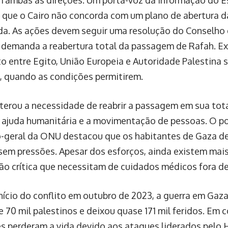
 que o Cairo não concorda com um plano de abertura 
ída. As ações devem seguir uma resolução do Conselho
demanda a reabertura total da passagem de Rafah. E
 entre Egito, União Europeia e Autoridade Palestina s
s, quando as condições permitirem.
terou a necessidade de reabrir a passagem em sua tota
e ajuda humanitária e a movimentação de pessoas. O p
o-geral da ONU destacou que os habitantes de Gaza de
r sem pressões. Apesar dos esforços, ainda existem mai
ão crítica que necessitam de cuidados médicos fora d
nício do conflito em outubro de 2023, a guerra em Gaza
 70 mil palestinos e deixou quase 171 mil feridos. Em c
es perderam a vida devido aos ataques liderados pelo