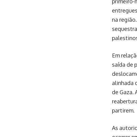
primeiro-
entregues
na região
sequestra
palestino
Em relaçã
saída de 
deslocame
alinhada 
de Gaza. A
reabertur
partirem.
As autori
ocorrer e