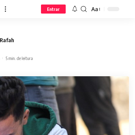
Aa
Entrar
 Rafah
5 min. de leitura