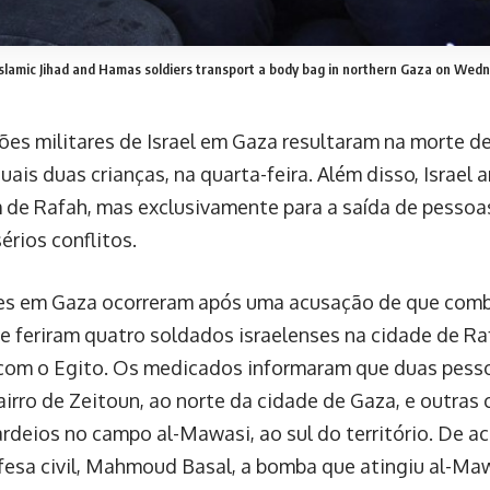
Islamic Jihad and Hamas soldiers transport a body bag in northern Gaza on Wed
ões militares de Israel em Gaza resultaram na morte de
uais duas crianças, na quarta-feira. Além disso, Israel 
de Rafah, mas exclusivamente para a saída de pessoas
érios conflitos.
es em Gaza ocorreram após uma acusação de que com
e feriram quatro soldados israelenses na cidade de Raf
 com o Egito. Os medicados informaram que duas pess
bairro de Zeitoun, ao norte da cidade de Gaza, e outras
deios no campo al-Mawasi, ao sul do território. De a
fesa civil, Mahmoud Basal, a bomba que atingiu al-M