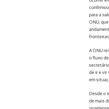
confirmou
para a sa
ONU, que 
andamento
fronteira
A ONU rei
o fluxo d
secretári
de ir e vi
em situaç
Desde o i
de mais de
israelens