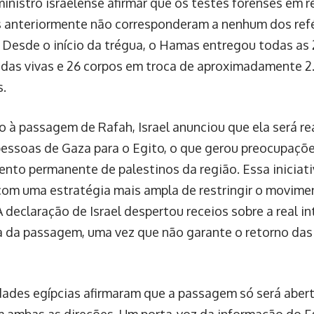
ministro israelense afirmar que os testes forenses em 
 anteriormente não corresponderam a nenhum dos ref
. Desde o início da trégua, o Hamas entregou todas as
das vivas e 26 corpos em troca de aproximadamente 2
s.
o à passagem de Rafah, Israel anunciou que ela será re
pessoas de Gaza para o Egito, o que gerou preocupaçõe
nto permanente de palestinos da região. Essa iniciati
com uma estratégia mais ampla de restringir o movime
 declaração de Israel despertou receios sobre a real i
a da passagem, uma vez que não garante o retorno da
dades egípcias afirmaram que a passagem só será aber
m ambas as direções. Um porta-voz da informação do E