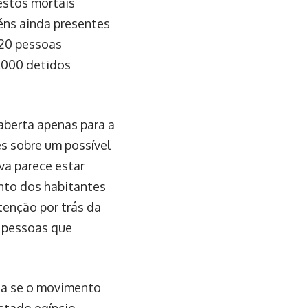
restos mortais
éns ainda presentes
 20 pessoas
.000 detidos
aberta apenas para a
s sobre um possível
va parece estar
nto dos habitantes
ntenção por trás da
s pessoas que
ta se o movimento
stado egípcio