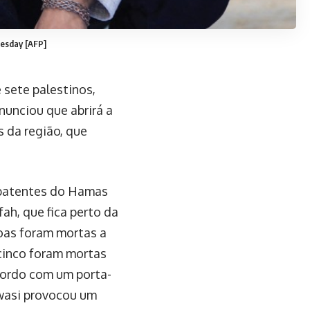
nesday [AFP]
 sete palestinos,
anunciou que abrirá a
 da região, que
batentes do Hamas
ah, que fica perto da
oas foram mortas a
 cinco foram mortas
cordo com um porta-
awasi provocou um