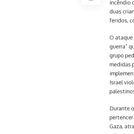
incêndio 
duas cria
feridos, 
O ataque 
guerra” q
grupo ped
medidas p
implement
Israel vi
palestinos
Durante o
pertencer
Gaza, atr