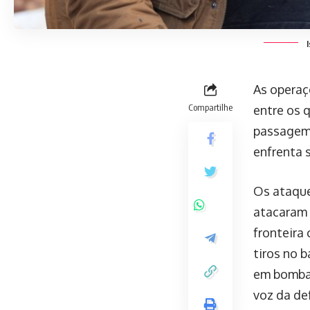
As operaç
Compartilhe
entre os q
passagem 
enfrenta s
Os ataqu
atacaram 
fronteira
tiros no 
em bombar
voz da de