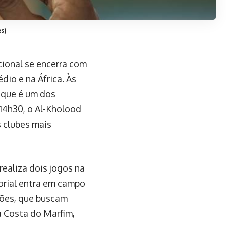
s)
cional se encerra com
io e na África. Às
 que é um dos
 14h30, o Al-Kholood
s clubes mais
realiza dois jogos na
torial entra em campo
ções, que buscam
a Costa do Marfim,