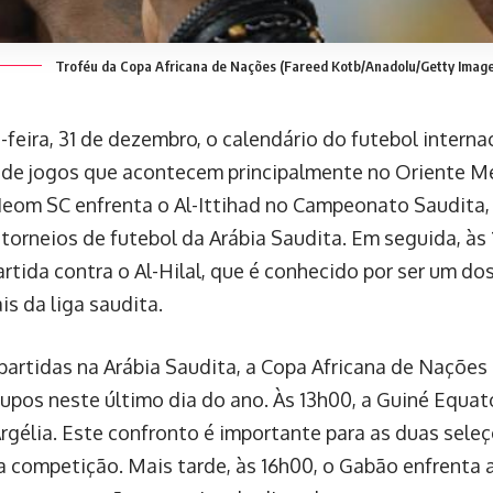
Troféu da Copa Africana de Nações
(Fareed Kotb/Anadolu/Getty Image
-feira, 31 de dezembro, o calendário do futebol interna
 de jogos que acontecem principalmente no Oriente Méd
Neom SC enfrenta o Al-Ittihad no Campeonato Saudita,
s torneios de futebol da Arábia Saudita. Em seguida, às
artida contra o Al-Hilal, que é conhecido por ser um do
is da liga saudita.
partidas na Arábia Saudita, a Copa Africana de Nações 
rupos neste último dia do ano. Às 13h00, a Guiné Equa
Argélia. Este confronto é importante para as duas sele
a competição. Mais tarde, às 16h00, o Gabão enfrenta 