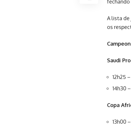
fechando 
A lista de
os respec
Campeona
Saudi Pro
12h25 –
14h30 –
Copa Afr
13h00 –