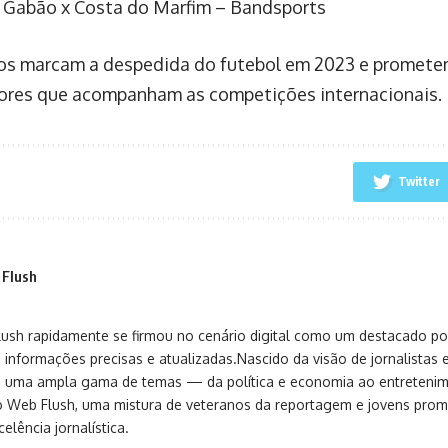
 Gabão x Costa do Marfim – Bandsports
os marcam a despedida do futebol em 2023 e promete
ores que acompanham as competições internacionais.
Twitter
 Flush
sh rapidamente se firmou no cenário digital como um destacado port
 informações precisas e atualizadas.Nascido da visão de jornalistas 
ça uma ampla gama de temas — da política e economia ao entreteni
o Web Flush, uma mistura de veteranos da reportagem e jovens pro
elência jornalística.