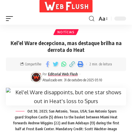
Aa
NOTÍCIAS
Kel’el Ware decepciona, mas destaque brilha na
derrota do Heat
Compartilhe
2 min. de leitura
Por
Editorial Web Flush
Atualizado em: 31 de outubro de 2025 05:10
Oct 30, 2025; San Antonio, Texas, USA; San Antonio Spurs
guard Stephon Castle (5) drives to the basket between Miami Heat
forwards Andrew Wiggins (22) and Bam Adebayo (13) during the first
half at Frost Bank Center. Mandatory Credit: Scott Wachter-Imagn