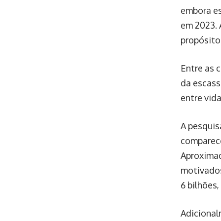
embora es
em 2023. 
propósito 
Entre as 
da escass
entre vida
A pesquis
comparece
Aproximad
motivados
6 bilhões,
Adicional