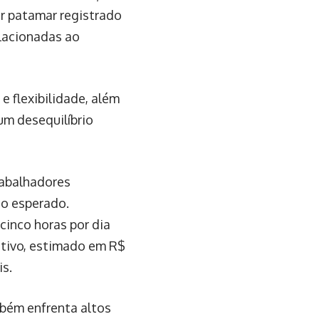
or patamar registrado
elacionadas ao
 flexibilidade, além
um desequilíbrio
rabalhadores
o esperado.
inco horas por dia
ativo, estimado em R$
is.
bém enfrenta altos