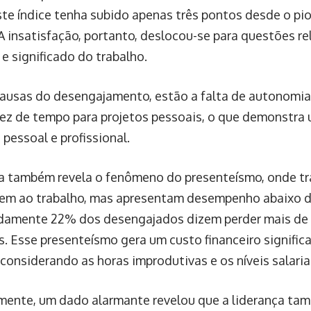
te índice tenha subido apenas três pontos desde o pi
A insatisfação, portanto, deslocou-se para questões r
e significado do trabalho.
causas do desengajamento, estão a falta de autonomia e
ez de tempo para projetos pessoais, o que demonstra 
 pessoal e profissional.
a também revela o fenômeno do presenteísmo, onde t
m ao trabalho, mas apresentam desempenho abaixo d
amente 22% dos desengajados dizem perder mais de c
. Esse presenteísmo gera um custo financeiro signific
 considerando as horas improdutivas e os níveis salaria
mente, um dado alarmante revelou que a liderança tam