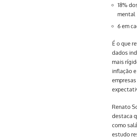
18% dos
mental
6 em ca
É o que r
dados ind
mais rígi
inflação 
empresas 
expectati
Renato So
destaca q
como salá
estudo re