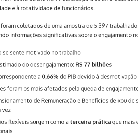
dade e à rotatividade de funcionários.
foram coletados de uma amostra de 5.397 trabalhador
ndo informações significativas sobre o engajamento no
 se sente motivado no trabalho
estimado do desengajamento:
R$ 77 bilhões
orrespondente a
0,66%
do PIB devido à desmotivação
res foram os mais afetados pela queda de engajament
sionamento de Remuneração e Benefícios deixou de ser
a vez
ios flexíveis surgem como a
terceira prática
que mais 
ionais