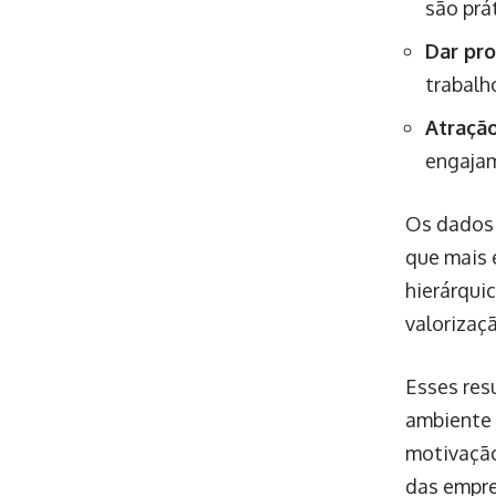
são prá
Dar pro
trabalh
Atração
engajam
Os dados 
que mais 
hierárqui
valorizaç
Esses res
ambiente 
motivação
das empre