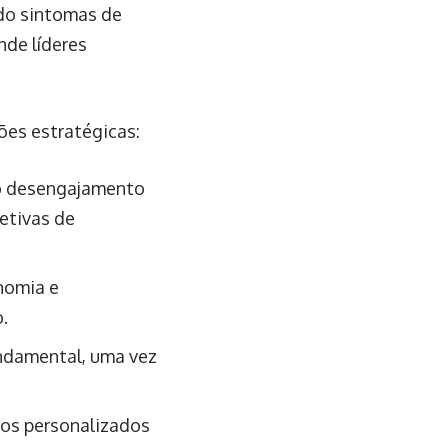
do sintomas de
nde líderes
ões estratégicas:
ao desengajamento
etivas de
nomia e
.
undamental, uma vez
cios personalizados