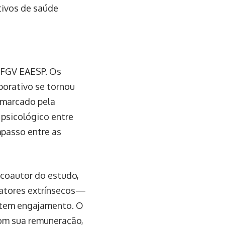
tivos de saúde
a FGV EAESP. Os
porativo se tornou
 marcado pela
 psicológico entre
mpasso entre as
coautor do estudo,
fatores extrínsecos—
ntem engajamento. O
com sua remuneração,