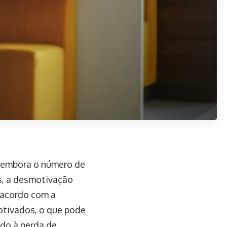
: embora o número de
s, a desmotivação
e acordo com a
otivados, o que pode
ido à perda de