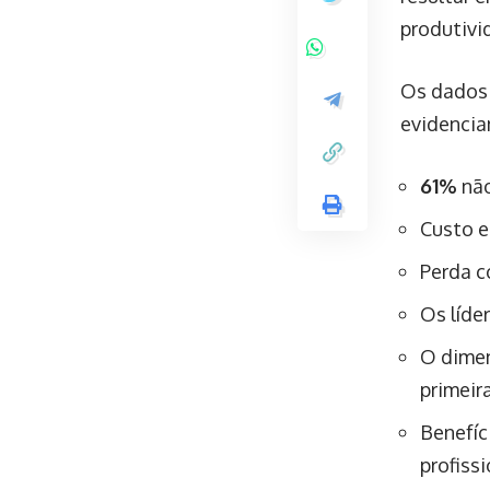
produtivi
Os dados 
evidencia
61%
não
Custo 
Perda c
Os líde
O dimen
primeir
Benefíc
profiss