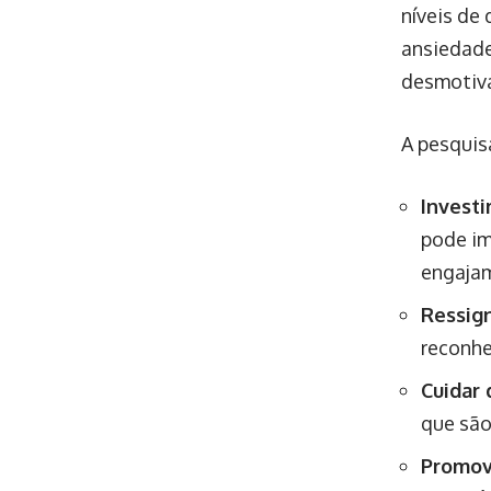
níveis de
ansiedade
desmotiva
A pesquis
Investi
pode im
engaja
Ressign
reconhe
Cuidar 
que são
Promove