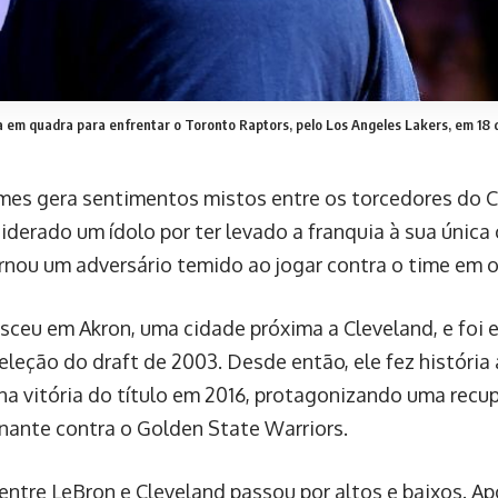
 em quadra para enfrentar o Toronto Raptors, pelo Los Angeles Lakers, em 18 
mes gera sentimentos mistos entre os torcedores do Cl
siderado um ídolo por ter levado a franquia à sua únic
rnou um adversário temido ao jogar contra o time em o
sceu em Akron, uma cidade próxima a Cleveland, e foi 
eleção do draft de 2003. Desde então, ele fez história 
 na vitória do título em 2016, protagonizando uma recu
nante contra o Golden State Warriors.
entre LeBron e Cleveland passou por altos e baixos. Apó