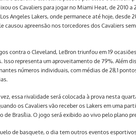
ixou os Cavaliers para jogar no Miami Heat, de 2010 a 2
 Los Angeles Lakers, onde permanece até hoje, desde 2
ele causou apreensão nos torcedores dos Cavaliers sem
gos contra o Cleveland, LeBron triunfou em 19 ocasiõ
s. Isso representa um aproveitamento de 79%. Além dis
nantes números individuais, com médias de 28,1 pontos,
ias.
vez, essa rivalidade será colocada à prova nesta quarta
quando os Cavaliers vão receber os Lakers em uma par
io de Brasília. O jogo será exibido ao vivo pelo plano 
uelo de basquete, o dia tem outros eventos esportivo