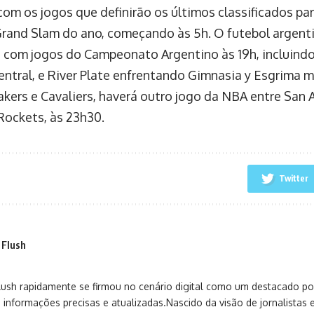
com os jogos que definirão os últimos classificados par
Grand Slam do ano, começando às 5h. O futebol argen
 com jogos do Campeonato Argentino às 19h, incluindo
ntral, e River Plate enfrentando Gimnasia y Esgrima ma
akers e Cavaliers, haverá outro jogo da NBA entre San 
ockets, às 23h30.
Twitter
 Flush
sh rapidamente se firmou no cenário digital como um destacado port
 informações precisas e atualizadas.Nascido da visão de jornalistas 