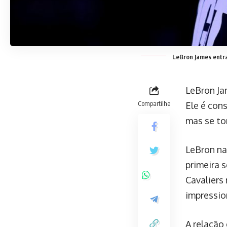
LeBron James entra
LeBron Ja
Compartilhe
Ele é con
mas se to
LeBron na
primeira s
Cavaliers
impressio
A relação 