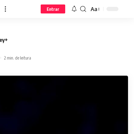
Aa
Entrar
ney+
2 min. de leitura