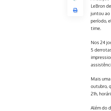
LeBron de
juntou ao
período, 
time.
Nos 24 jo
5 derrota
impressio
assistênc
Mais uma 
outubro, 
21h, horár
Além do d