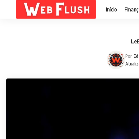
Início
Finanç
LeB
Por
Ed
Atualiz