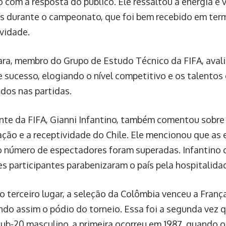
o com a resposta do público. Ele ressaltou a energia e 
s durante o campeonato, que foi bem recebido em ter
vidade.
ara, membro do Grupo de Estudo Técnico da FIFA, aval
 sucesso, elogiando o nível competitivo e os talento
dos nas partidas.
nte da FIFA, Gianni Infantino, também comentou sobre
ação e a receptividade do Chile. Ele mencionou que as
o número de espectadores foram superadas. Infantino
es participantes parabenizaram o país pela hospitalida
 terceiro lugar, a seleção da Colômbia venceu a França 
do assim o pódio do torneio. Essa foi a segunda vez q
ub-20 masculino, a primeira ocorreu em 1987, quando o