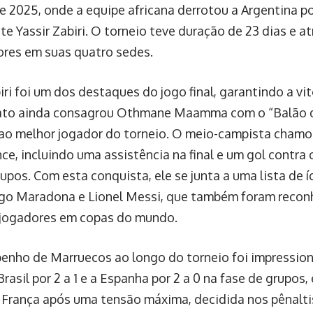
e 2025, onde a equipe africana derrotou a Argentina po
e Yassir Zabiri. O torneio teve duração de 23 dias e at
res em suas quatro sedes.
iri foi um dos destaques do jogo final, garantindo a vi
to ainda consagrou Othmane Maamma com o “Balão d
 ao melhor jogador do torneio. O meio-campista chamo
e, incluindo uma assistência na final e um gol contra 
upos. Com esta conquista, ele se junta a uma lista de í
go Maradona e Lionel Messi, que também foram reco
jogadores em copas do mundo.
nho de Marruecos ao longo do torneio foi impression
rasil por 2 a 1 e a Espanha por 2 a 0 na fase de grupos, 
 França após uma tensão máxima, decidida nos pênaltis