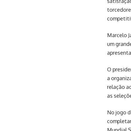
satisfaçã
torcedore
competiti
Marcelo J
um grande
apresenta
O preside
a organiz
relação a
as seleçõ
No jogo do
completan
Mundial S