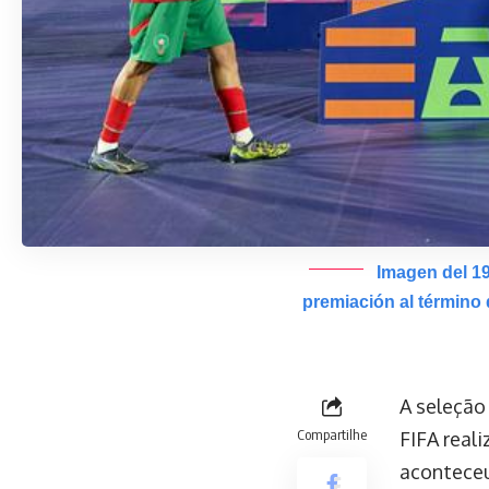
Imagen del 19
premiación al término 
A seleção
Compartilhe
FIFA reali
aconteceu