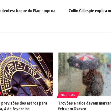
endentes: baque do Flamengo na
Collin Gillespie explica 
NOTÍCIAS
 previsões dos astros para
Trovões e raios devem marcar
a, 4 de fevereiro
feira em Osasco