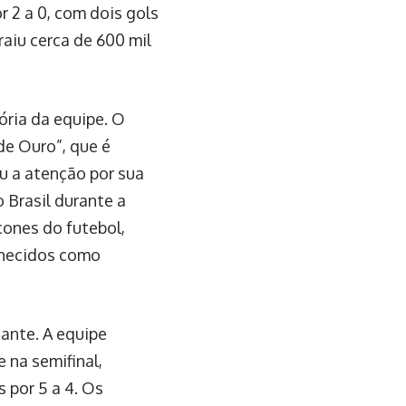
r 2 a 0, com dois gols
raiu cerca de 600 mil
tória da equipe. O
e Ouro”, que é
u a atenção por sua
o Brasil durante a
cones do futebol,
nhecidos como
ante. A equipe
e na semifinal,
 por 5 a 4. Os