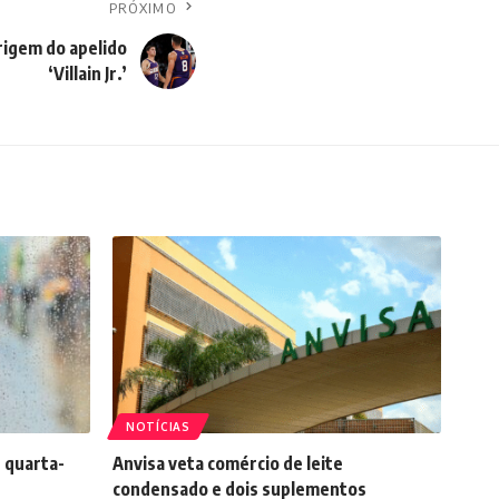
PRÓXIMO
origem do apelido
‘Villain Jr.’
NOTÍCIAS
 quarta-
Anvisa veta comércio de leite
condensado e dois suplementos