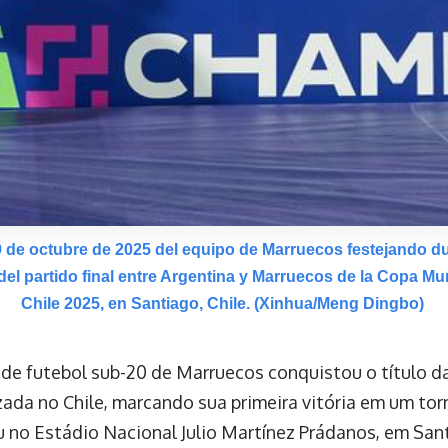
 de octubre de 2025 del equipo de Marruecos festejando d
del partido final entre Argentina y Marruecos de la Copa Mu
Chile 2025, en Santiago, Chile. (Xinhua/Meng Dingbo)
 de futebol sub-20 de Marruecos conquistou o título 
zada no Chile, marcando sua primeira vitória em um torn
 no Estádio Nacional Julio Martínez Prádanos, em Sant