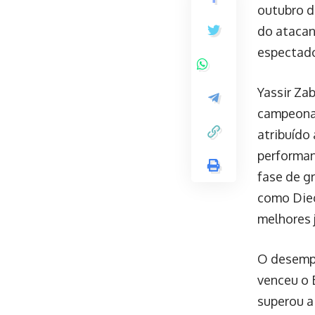
outubro d
do atacant
espectado
Yassir Zab
campeona
atribuído
performanc
fase de gr
como Die
melhores 
O desempe
venceu o B
superou a