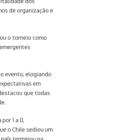
vitalidade dos
mos de organização e
iou o torneio como
s emergentes
 o evento, elogiando
 expectativas em
 destacou que todas
de.
por 1 a 0,
ue o Chile sediou um
 país terminou na