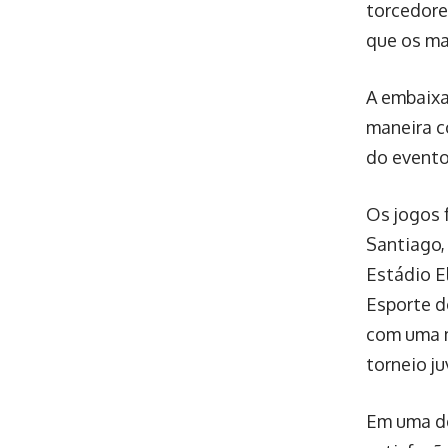
torcedore
que os ma
A embaixa
maneira c
do evento
Os jogos 
Santiago,
Estádio E
Esporte d
com uma m
torneio ju
Em uma de