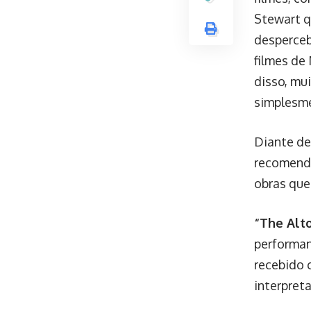
Stewart q
desperceb
filmes de
disso, mu
simplesme
Diante de
recomenda
obras que
“The Alto
performan
recebido 
interpret