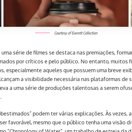
Courtesy of Everett Collection
 uma série de filmes se destaca nas premiações, forma
mados por críticos e pelo público. No entanto, muitos
s, especialmente aqueles que possuem uma breve exi
lcançam a visibilidade necessária nas plataformas de 
leva a uma série de produções talentosas a serem ofus
.
ubestimados” podem ter várias explicações. Às vezes, a
ser favorável, mesmo que o público tenha uma visão di
omo “Chronology of Water”, um trabalho de estreia da d