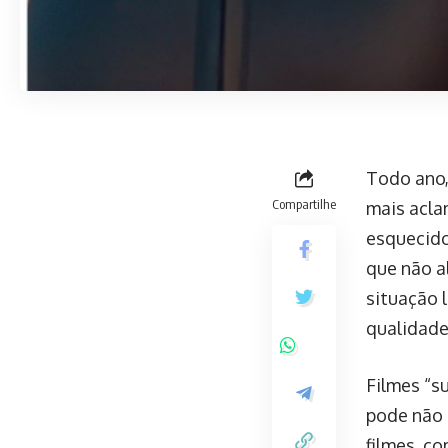
Todo ano,
Compartilhe
mais acla
esquecido
que não a
situação 
qualidade
Filmes “s
pode não 
filmes, c