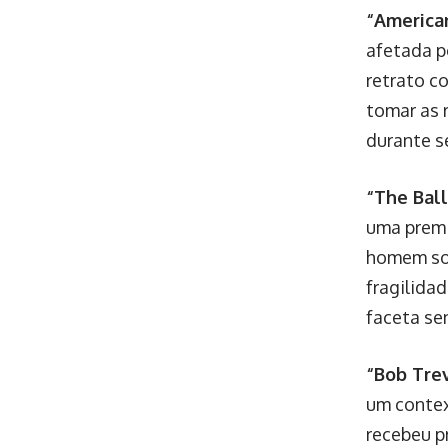
“America
afetada p
retrato c
tomar as 
durante s
“The Ball
uma premi
homem sol
fragilida
faceta se
“Bob Trev
um contex
recebeu p