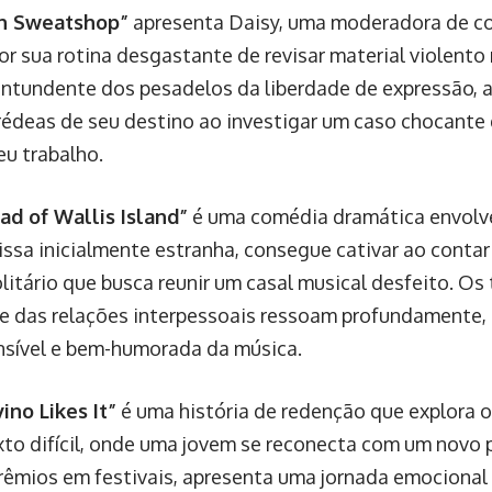
n Sweatshop”
apresenta Daisy, uma moderadora de c
or sua rotina desgastante de revisar material violento
ontundente dos pesadelos da liberdade de expressão,
rédeas de seu destino ao investigar um caso chocante 
eu trabalho.
ad of Wallis Island”
é uma comédia dramática envolve
ssa inicialmente estranha, consegue cativar ao contar 
itário que busca reunir um casal musical desfeito. Os
de das relações interpessoais ressoam profundamente
nsível e bem-humorada da música.
ino Likes It”
é uma história de redenção que explora o
to difícil, onde uma jovem se reconecta com um novo pa
rêmios em festivais, apresenta uma jornada emocional