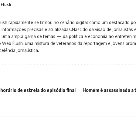
 Flush
sh rapidamente se firmou no cenário digital como um destacado port
 informações precisas e atualizadas.Nascido da visão de jornalistas 
ça uma ampla gama de temas — da política e economia ao entreteni
o Web Flush, uma mistura de veteranos da reportagem e jovens pro
elência jornalística.
 horário de estreia do episódio final
Homem é assassinado a t