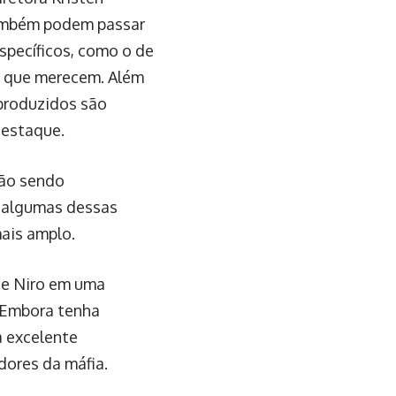
também podem passar
specíficos, como o de
e que merecem. Além
 produzidos são
destaque.
tão sendo
s algumas dessas
ais amplo.
De Niro em uma
 Embora tenha
a excelente
dores da máfia.