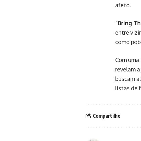
afeto.
“Bring T
entre viz
como pobr
Com uma s
revelam a
buscam al
listas de 
Compartilhe