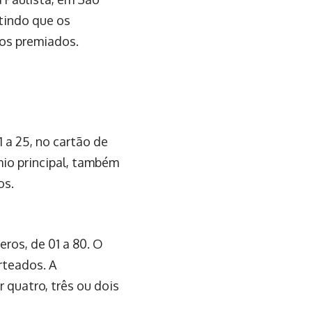
tindo que os
 os premiados.
 a 25, no cartão de
mio principal, também
os.
eros, de 01 a 80. O
rteados. A
quatro, três ou dois