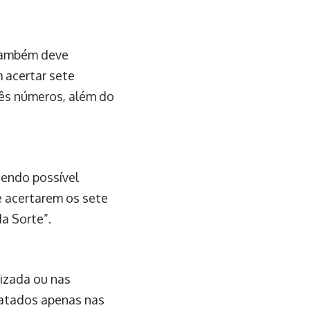
 também deve
 acertar sete
rês números, além do
sendo possível
e acertarem os sete
a Sorte”.
izada ou nas
gatados apenas nas