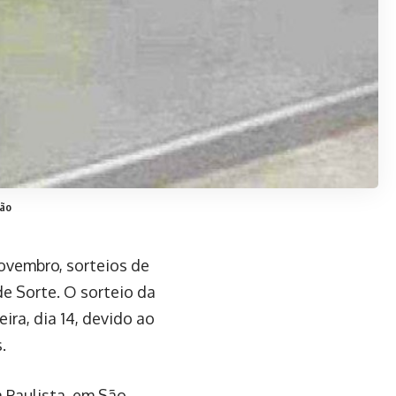
ção
novembro, sorteios de
de Sorte. O sorteio da
ira, dia 14, devido ao
.
 Paulista, em São