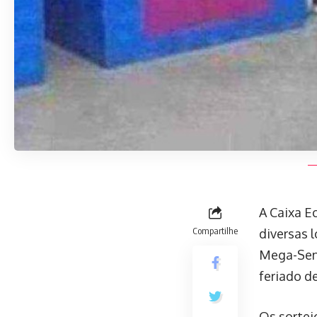
A Caixa E
Compartilhe
diversas l
Mega-Sena,
feriado d
Os sortei