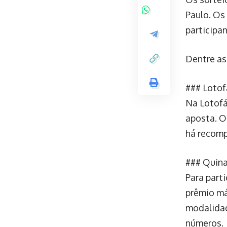
Paulo. Os
participa
Dentre as
### Lotof
Na Lotofá
aposta. O
há recomp
### Quina
Para parti
prêmio má
modalidad
números.