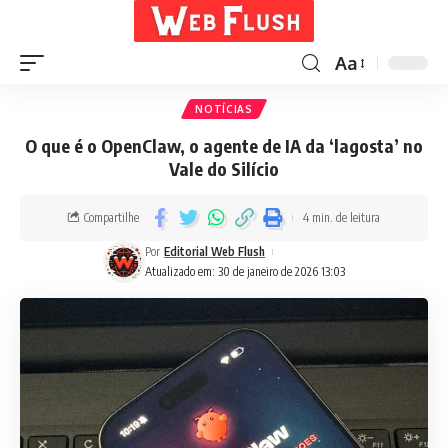
Aa
NOTÍCIAS
O que é o OpenClaw, o agente de IA da ‘lagosta’ no
Vale do Silício
Compartilhe
4 min. de leitura
Por
Editorial Web Flush
Atualizado em: 30 de janeiro de 2026 13:03