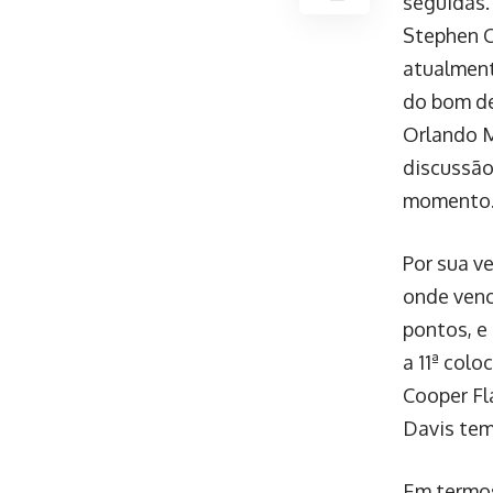
seguidas.
Stephen C
atualment
do bom de
Orlando M
discussão
momento
Por sua v
onde venc
pontos, e
a 11ª colo
Cooper Fl
Davis tem
Em termos