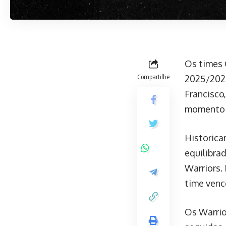
Os times 
Compartilhe
2025/2026
Francisco
momento e
Historica
equilibra
Warriors.
time venc
Os Warrio