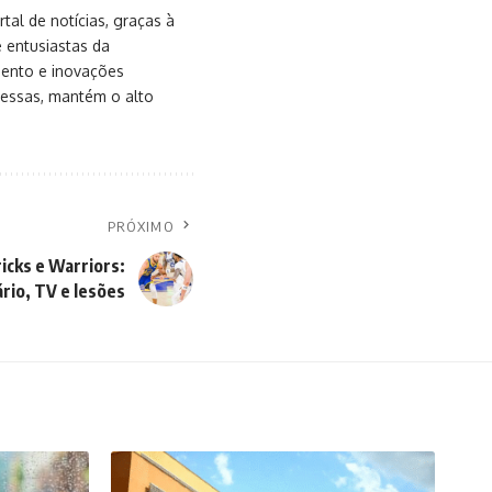
al de notícias, graças à
e entusiastas da
mento e inovações
messas, mantém o alto
PRÓXIMO
icks e Warriors:
rio, TV e lesões