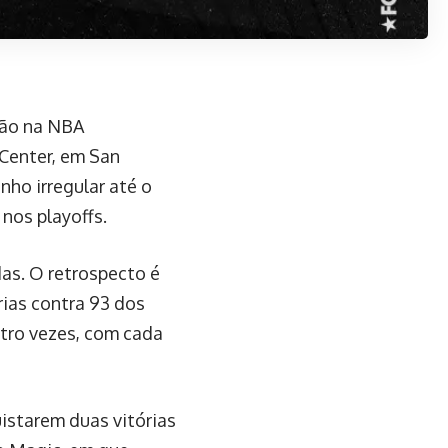
rão na NBA
 Center, em San
ho irregular até o
nos playoffs.
das. O retrospecto é
rias contra 93 dos
atro vezes, com cada
istarem duas vitórias