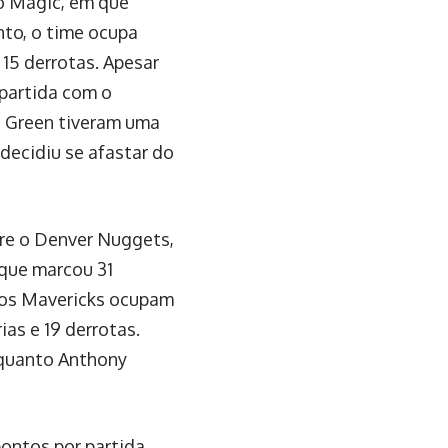
o Magic, em que
nto, o time ocupa
 15 derrotas. Apesar
partida com o
d Green tiveram uma
decidiu se afastar do
bre o Denver Nuggets,
 que marcou 31
, os Mavericks ocupam
ias e 19 derrotas.
nquanto Anthony
ontos por partida,