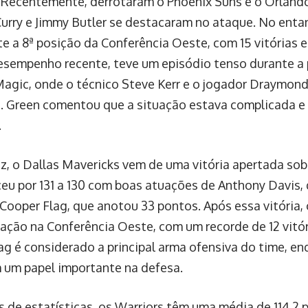
 Recentemente, derrotaram o Phoenix Suns e o Orland
urry e Jimmy Butler se destacaram no ataque. No enta
e a 8ª posição da Conferência Oeste, com 15 vitórias e
sempenho recente, teve um episódio tenso durante a 
agic, onde o técnico Steve Kerr e o jogador Draymon
. Green comentou que a situação estava complicada e 
.
ez, o Dallas Mavericks vem de uma vitória apertada so
eu por 131 a 130 com boas atuações de Anthony Davis,
 Cooper Flag, que anotou 33 pontos. Após essa vitória
cação na Conferência Oeste, com um recorde de 12 vitór
ag é considerado a principal arma ofensiva do time, e
 um papel importante na defesa.
 de estatísticas, os Warriors têm uma média de 114,2 p