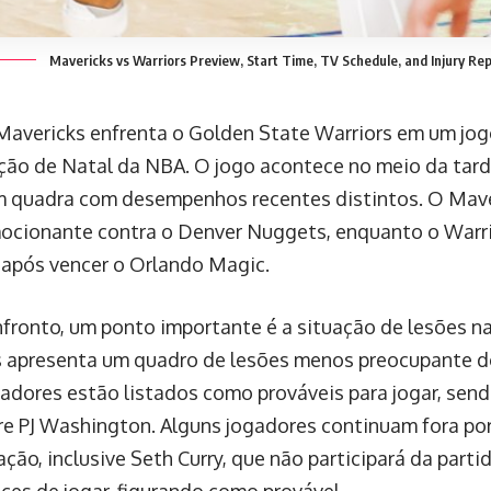
Mavericks vs Warriors Preview, Start Time, TV Schedule, and Injury Re
Mavericks enfrenta o Golden State Warriors em um jog
ão de Natal da NBA. O jogo acontece no meio da tarde
 quadra com desempenhos recentes distintos. O Mav
mocionante contra o Denver Nuggets, enquanto o Warri
após vencer o Orlando Magic.
fronto, um ponto importante é a situação de lesões n
 apresenta um quadro de lesões menos preocupante do
gadores estão listados como prováveis para jogar, send
bre PJ Washington. Alguns jogadores continuam fora po
ção, inclusive Seth Curry, que não participará da parti
ces de jogar, figurando como provável.