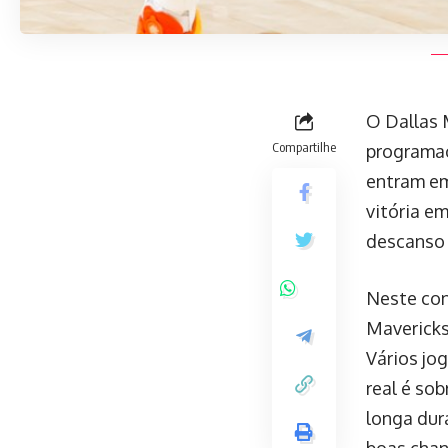
O Dallas 
Compartilhe
programaç
entram em
vitória e
descanso 
Neste con
Mavericks
Vários jo
real é so
longa dura
boas chan