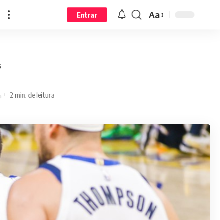
Aa
Entrar
s
2 min. de leitura