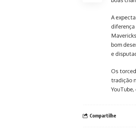
A expecta
diferença
Mavericks
bom desem
e disputa
Os torced
tradição 
YouTube, 
Compartilhe