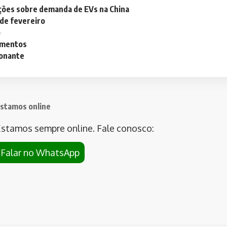
ações sobre demanda de EVs na China
 de fevereiro
o
lementos
ionante
stamos online
stamos sempre online. Fale conosco:
Falar no WhatsApp