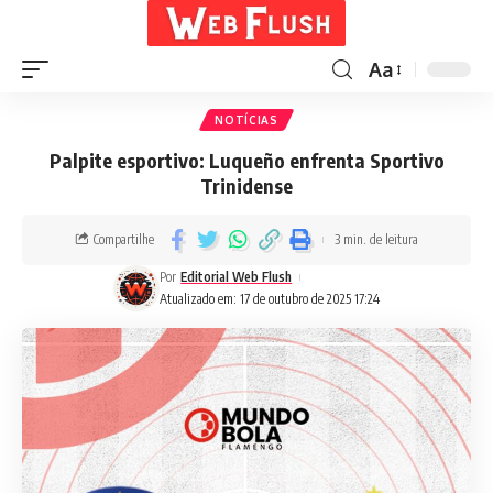
Aa
NOTÍCIAS
Palpite esportivo: Luqueño enfrenta Sportivo
Trinidense
Compartilhe
3 min. de leitura
Por
Editorial Web Flush
Atualizado em: 17 de outubro de 2025 17:24