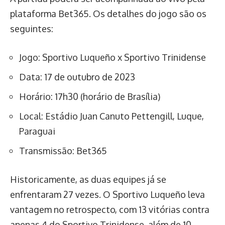
plataforma Bet365. Os detalhes do jogo são os
seguintes:
Jogo: Sportivo Luqueño x Sportivo Trinidense
Data: 17 de outubro de 2023
Horário: 17h30 (horário de Brasília)
Local: Estádio Juan Canuto Pettengill, Luque,
Paraguai
Transmissão: Bet365
Historicamente, as duas equipes já se
enfrentaram 27 vezes. O Sportivo Luqueño leva
vantagem no retrospecto, com 13 vitórias contra
apenas 4 do Sportivo Trinidense, além de 10