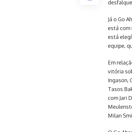
desfalque
Já o Go A
está com 
está eleg
equipe, q
Em relaçã
vitória so
Ingason, G
Tasos Bak
com Jari D
Meulenste
Milan Smi