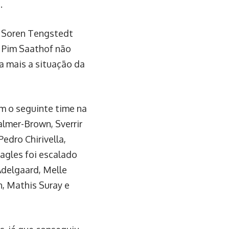
.
e Soren Tengstedt
e Pim Saathof não
a mais a situação da
m o seguinte time na
Palmer-Brown, Sverrir
Pedro Chirivella,
agles foi escalado
 Adelgaard, Melle
, Mathis Suray e