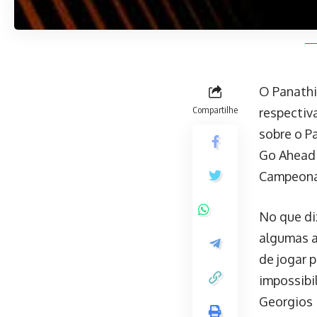
O Panathi
Compartilhe
respectiv
sobre o P
Go Ahead 
Campeona
No que di
algumas a
de jogar 
impossibi
Georgios 