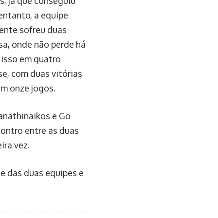
s, já que conseguiu
entanto, a equipe
ente sofreu duas
asa, onde não perde há
 isso em quatro
e, com duas vitórias
em onze jogos.
Panathinaikos e Go
contro entre as duas
ira vez.
te das duas equipes e