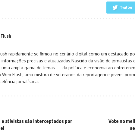
Twitter
 Flush
sh rapidamente se firmou no cenário digital como um destacado port
 informações precisas e atualizadas.Nascido da visão de jornalistas 
ça uma ampla gama de temas — da política e economia ao entreteni
o Web Flush, uma mistura de veteranos da reportagem e jovens pro
elência jornalística.
e ativistas são interceptados por
Vote no mel
ael
se