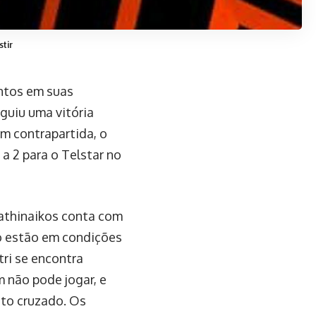
stir
ntos em suas
guiu uma vitória
Em contrapartida, o
 2 para o Telstar no
nathinaikos conta com
ão estão em condições
tri se encontra
 não pode jogar, e
nto cruzado. Os