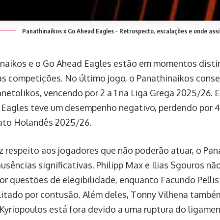
Panathinaikos x Go Ahead Eagles - Retrospecto, escalações e onde assi
naikos e o Go Ahead Eagles estão em momentos disti
as competições. No último jogo, o Panathinaikos conse
anetolikos, vencendo por 2 a 1 na Liga Grega 2025/26. 
Eagles teve um desempenho negativo, perdendo por 4 a
to Holandês 2025/26.
z respeito aos jogadores que não poderão atuar, o Pa
usências significativas. Philipp Max e Ilias Sgouros n
por questões de elegibilidade, enquanto Facundo Pellis
litado por contusão. Além deles, Tonny Vilhena também
Kyriopoulos está fora devido a uma ruptura do ligame