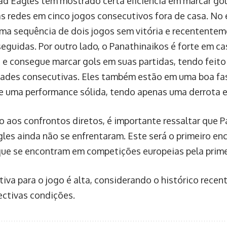
d Eagles tem mostrado certa eficiência em marcar gol
as redes em cinco jogos consecutivos fora de casa. No 
ma sequência de dois jogos sem vitória e recententem
seguidas. Por outro lado, o Panathinaikos é forte em c
s e consegue marcar gols em suas partidas, tendo feito
ades consecutivas. Eles também estão em uma boa fas
e uma performance sólida, tendo apenas uma derrota 
o aos confrontos diretos, é importante ressaltar que 
les ainda não se enfrentaram. Este será o primeiro en
que se encontram em competições europeias pela prime
tiva para o jogo é alta, considerando o histórico recen
ectivas condições.