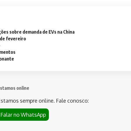
ações sobre demanda de EVs na China
 de fevereiro
o
lementos
ionante
stamos online
stamos sempre online. Fale conosco:
Falar no WhatsApp