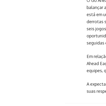
O Go Ahea
balançar 
está em u
derrotas 
seis jogo
oportunid
seguidas 
Em relaçã
Ahead Eag
equipes, 
A expecta
suas resp