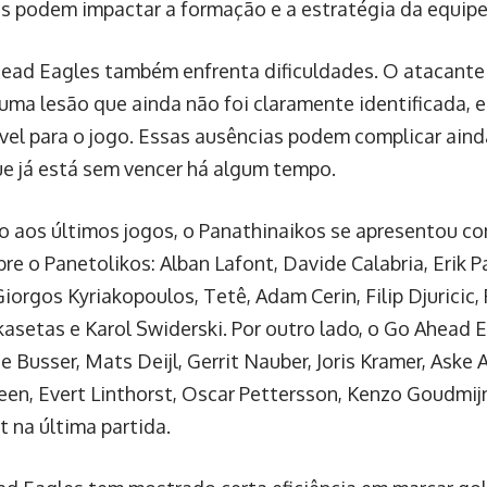
s podem impactar a formação e a estratégia da equipe
head Eagles também enfrenta dificuldades. O atacant
uma lesão que ainda não foi claramente identificada, 
ível para o jogo. Essas ausências podem complicar aind
ue já está sem vencer há algum tempo.
o aos últimos jogos, o Panathinaikos se apresentou co
bre o Panetolikos: Alban Lafont, Davide Calabria, Erik 
iorgos Kyriakopoulos, Tetê, Adam Cerin, Filip Djuricic, 
asetas e Karol Swiderski. Por outro lado, o Go Ahead E
e Busser, Mats Deijl, Gerrit Nauber, Joris Kramer, Aske
en, Evert Linthorst, Oscar Pettersson, Kenzo Goudmijn
t na última partida.