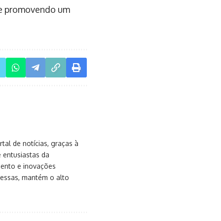
s e promovendo um
al de notícias, graças à
e entusiastas da
mento e inovações
messas, mantém o alto