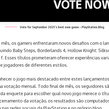
Vote for September 2025’s best new game – PlayStation.Blog
 mês, os gamers enfrentaram novos desafios com o la
cluindo Baby Steps, Borderlands 4, Hollow Knight: Silk
l f. Esses títulos prometeram oferecer experiências var
e jogadores de diferentes estilos.
nhecer o jogo mais destacado entre estes lançamentos
ma votação mensal. Todo final de mês, os seguidores s
r da enquete para escolher qual novo jogo merece o tít
cerramento da votação, os resultados são computados
 nas redes sociais da PlayStation e no próprio blog.