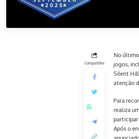
No último
Compartilhe
jogos, in
Silent Hil
atenção d
Para reco
realiza u
participa
Após o en
anunciado