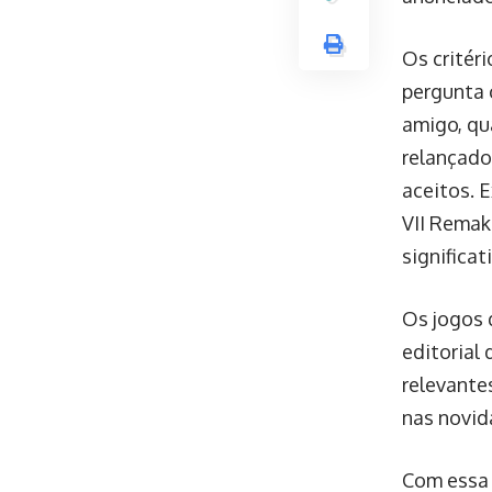
Os critér
pergunta 
amigo, qu
relançado
aceitos. 
VII Remak
significat
Os jogos 
editorial
relevante
nas novid
Com essa 