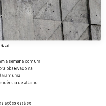
 Nadai.
ram a semana com um
pra observado na
mularam uma
endência de alta no
as ações está se