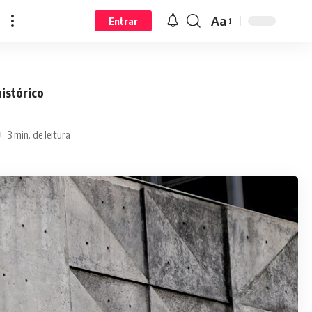
Aa
Entrar
istórico
3 min. de leitura