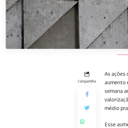
As ações 
Compartilhe
aumento e
semana an
valorizaç
médio pra
Esse aume