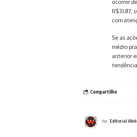
ocorrer d
R$31,87, 
com atenç
Se as açõ
médio pra
anterior 
tendência
Compartilhe
Editorial Web
Por