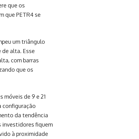
ere que os
om que PETR4 se
mpeu um triângulo
de alta. Esse
lta, com barras
izando que os
s móveis de 9 e 21
a configuração
mento da tendência
s investidores fiquem
evido à proximidade