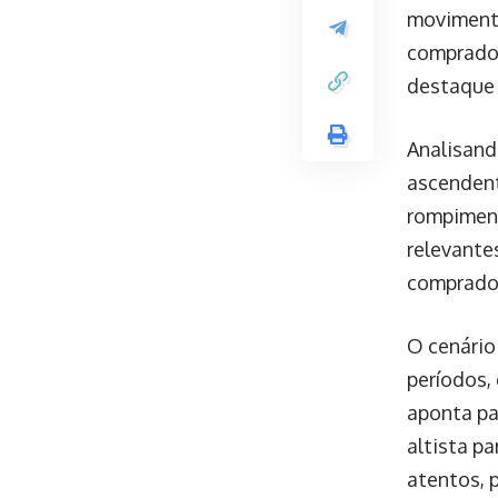
movimenta
comprador
destaque 
Analisand
ascendent
rompiment
relevante
comprado
O cenário
períodos,
aponta pa
altista p
atentos, 