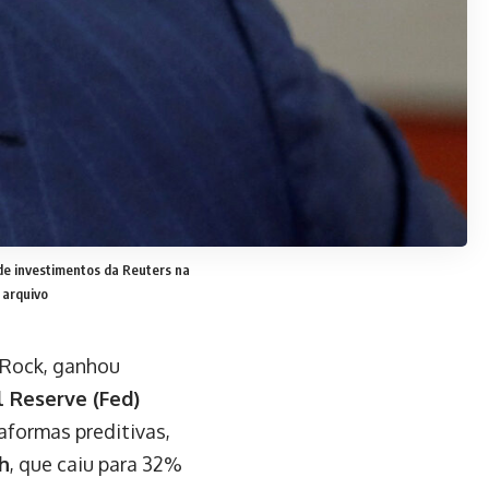
 de investimentos da Reuters na
 arquivo
kRock, ganhou
l Reserve (Fed)
taformas preditivas,
h
, que caiu para 32%