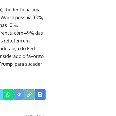
), Rieder tinha uma
o Warsh possuía 33%,
nas 10%.
 frente, com 49% das
s refletem um
liderança do Fed.
nsiderado o favorito
Trump
, para suceder