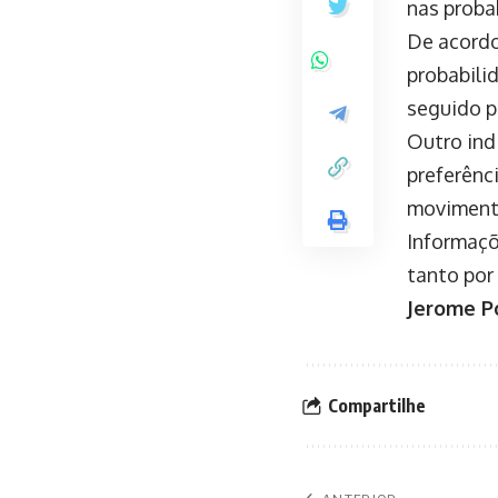
nas proba
De acordo
probabili
seguido p
Outro ind
preferênc
movimento
Informaçõ
tanto por
Jerome P
Compartilhe