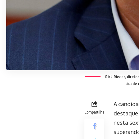
Rick Rieder, direto
cidade 
A candida
Compartilhe
destaque 
nesta sext
superando