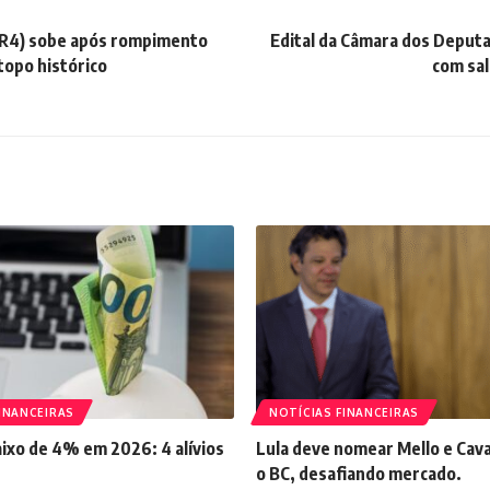
R4) sobe após rompimento
Edital da Câmara dos Deputad
topo histórico
com sal
INANCEIRAS
NOTÍCIAS FINANCEIRAS
aixo de 4% em 2026: 4 alívios
Lula deve nomear Mello e Cava
o BC, desafiando mercado.