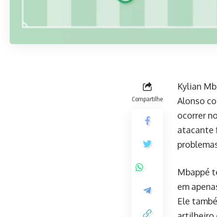
Kylian Mb
Compartilhe
Alonso co
ocorrer n
atacante 
problemas
Mbappé te
em apenas
Ele també
artilheir