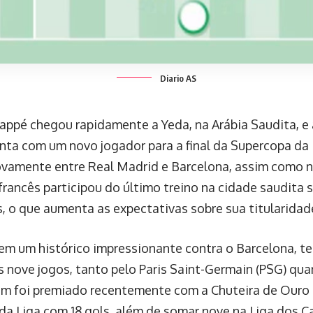
Diario AS
appé chegou rapidamente a Yeda, na Arábia Saudita, e 
nta com um novo jogador para a final da Supercopa da 
ovamente entre Real Madrid e Barcelona, assim como 
francês participou do último treino na cidade saudita
, o que aumenta as expectativas sobre sua titularidade
m um histórico impressionante contra o Barcelona, t
 nove jogos, tanto pelo Paris Saint-Germain (PSG) qua
m foi premiado recentemente com a Chuteira de Ouro 
o da Liga com 18 gols, além de somar nove na Liga dos 