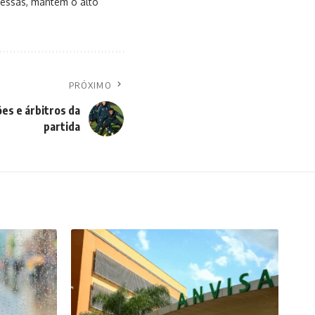
messas, mantém o alto
PRÓXIMO
es e árbitros da
partida