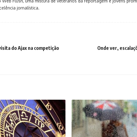
o Web Flush, uma mistura de veteranos da reportagem e jovens pro
elência jornalística.
visita do Ajax na competição
Onde ver, escalaçõ