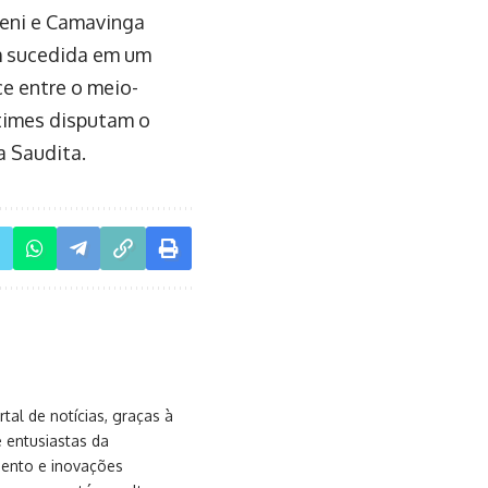
meni e Camavinga
m sucedida em um
ce entre o meio-
 times disputam o
a Saudita.
al de notícias, graças à
e entusiastas da
mento e inovações