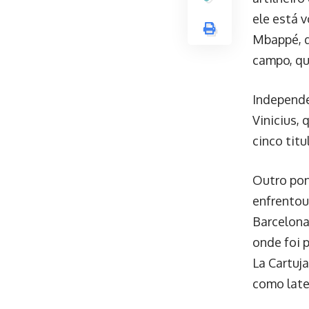
ele está 
Mbappé, q
campo, qu
Independe
Vinicius,
cinco titu
Outro pon
enfrentou
Barcelona
onde foi 
La Cartuj
como late