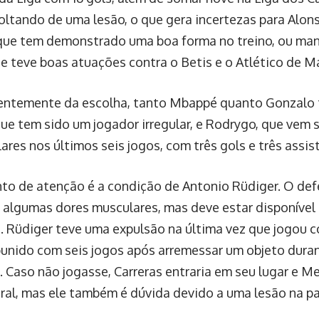
voltando de uma lesão, o que gera incertezas para Alons
ue tem demonstrado uma boa forma no treino, ou ma
e teve boas atuações contra o Betis e o Atlético de M
ntemente da escolha, tanto Mbappé quanto Gonzalo t
 que tem sido um jogador irregular, e Rodrygo, que ve
lares nos últimos seis jogos, com três gols e três assis
to de atenção é a condição de Antonio Rüdiger. O de
 algumas dores musculares, mas deve estar disponível 
. Rüdiger teve uma expulsão na última vez que jogou co
punido com seis jogos após arremessar um objeto duran
a. Caso não jogasse, Carreras entraria em seu lugar e M
ral, mas ele também é dúvida devido a uma lesão na pan