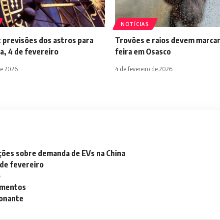
NOTÍCIAS
 previsões dos astros para
Trovões e raios devem marcar
a, 4 de fevereiro
feira em Osasco
de 2026
4 de fevereiro de 2026
ações sobre demanda de EVs na China
 de fevereiro
o
lementos
ionante