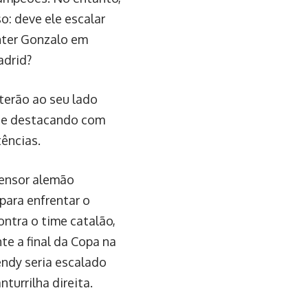
o: deve ele escalar
nter Gonzalo em
adrid?
erão ao seu lado
m se destacando com
tências.
fensor alemão
para enfrentar o
ntra o time catalão,
te a final da Copa na
endy seria escalado
turrilha direita.