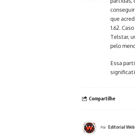
partidas,
conseguir
que acred
1.62. Cas
Telstar, 
pelo meno
Essa part
significa
Compartilhe
Editorial Web
Por