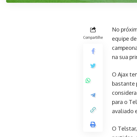
No próxim
Compartilhe
equipe de
campeonat
na sua pr
O Ajax te
bastante 
considera
para o Te
avaliado 
O Telstar