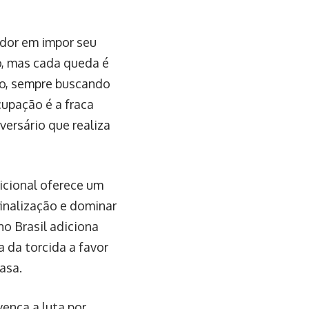
ador em impor seu
ho, mas cada queda é
xo, sempre buscando
cupação é a fraca
ersário que realiza
icional oferece um
finalização e dominar
no Brasil adiciona
a da torcida a favor
asa.
vença a luta por