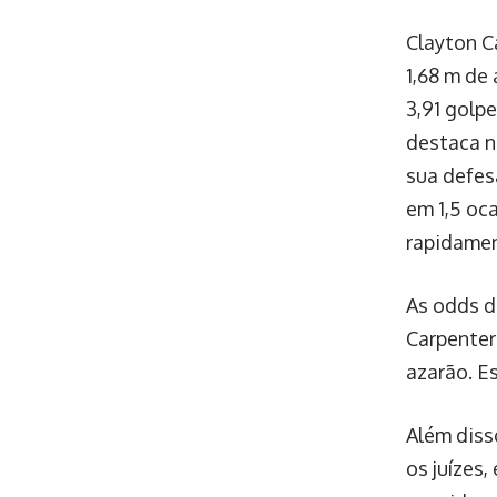
Clayton Ca
1,68 m de 
3,91 golp
destaca n
sua defes
em 1,5 oc
rapidamen
As odds d
Carpenter
azarão. Es
Além diss
os juízes