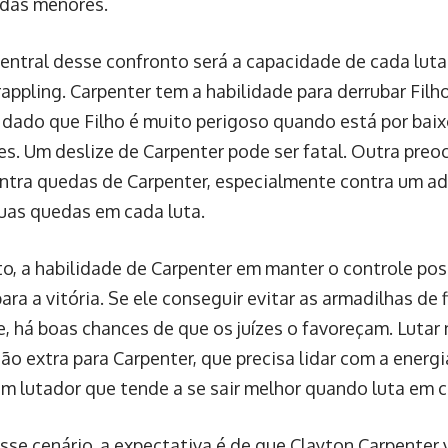
das menores.
entral desse confronto será a capacidade de cada lut
rappling. Carpenter tem a habilidade para derrubar Fil
, dado que Filho é muito perigoso quando está por bai
ões. Um deslize de Carpenter pode ser fatal. Outra preo
ntra quedas de Carpenter, especialmente contra um adv
uas quedas em cada luta.
o, a habilidade de Carpenter em manter o controle pos
ra a vitória. Se ele conseguir evitar as armadilhas de 
, há boas chances de que os juízes o favoreçam. Lutar 
o extra para Carpenter, que precisa lidar com a energi
 um lutador que tende a se sair melhor quando luta em c
sse cenário, a expectativa é de que Clayton Carpenter 