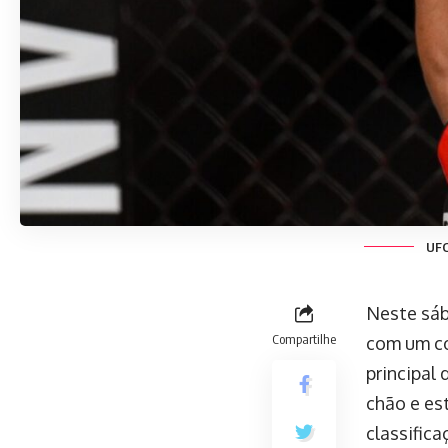
UFC
Neste sáb
Compartilhe
com um co
principal 
chão e es
classific