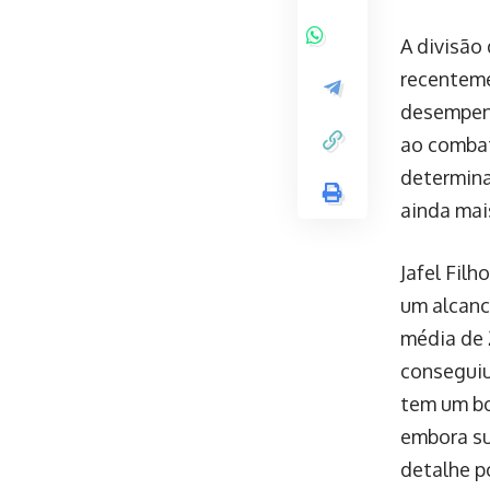
A divisão
recenteme
desempenh
ao combat
determina
ainda mai
Jafel Filh
um alcance
média de 2
conseguiu
tem um bo
embora su
detalhe p