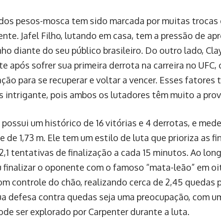
 dos pesos-mosca tem sido marcada por muitas trocas d
nte. Jafel Filho, lutando em casa, tem a pressão de a
o diante do seu público brasileiro. Do outro lado, Cl
e após sofrer sua primeira derrota na carreira no UFC,
ção para se recuperar e voltar a vencer. Esses fatores
s intrigante, pois ambos os lutadores têm muito a prov
o possui um histórico de 16 vitórias e 4 derrotas, e med
 de 1,73 m. Ele tem um estilo de luta que prioriza as f
,1 tentativas de finalização a cada 15 minutos. Ao long
 finalizar o oponente com o famoso “mata-leão” em oit
m controle do chão, realizando cerca de 2,45 quedas p
a defesa contra quedas seja uma preocupação, com u
ode ser explorado por Carpenter durante a luta.