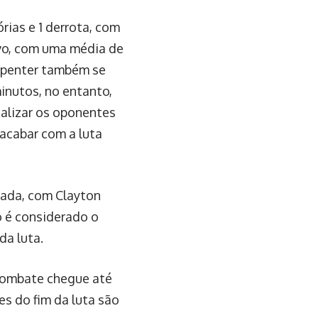
rias e 1 derrota, com
tivo, com uma média de
arpenter também se
inutos, no entanto,
nalizar os oponentes
acabar com a luta
rada, com Clayton
o é considerado o
da luta.
combate chegue até
es do fim da luta são