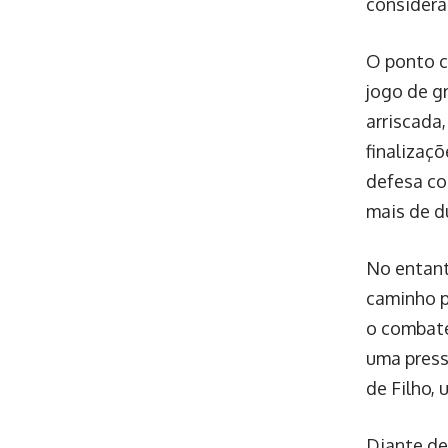
considera
O ponto c
jogo de g
arriscada
finalizaç
defesa co
mais de d
No entant
caminho pa
o combate
uma pressã
de Filho,
Diante de