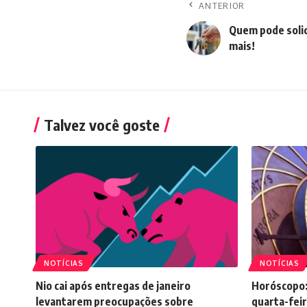
ANTERIOR
Quem pode solici
mais!
Talvez você goste
NOTÍCIAS
NOTÍCIAS
Nio cai após entregas de janeiro
Horóscopo:
levantarem preocupações sobre
quarta-feir