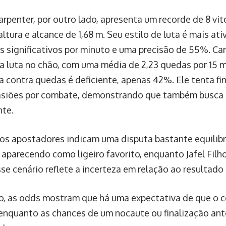
rpenter, por outro lado, apresenta um recorde de 8 vitó
altura e alcance de 1,68 m. Seu estilo de luta é mais a
es significativos por minuto e uma precisão de 55%. C
a luta no chão, com uma média de 2,23 quedas por 15 m
a contra quedas é deficiente, apenas 42%. Ele tenta fi
asiões por combate, demonstrando que também busca 
te.
os apostadores indicam uma disputa bastante equilib
 aparecendo como ligeiro favorito, enquanto Jafel Filh
se cenário reflete a incerteza em relação ao resultado 
o, as odds mostram que há uma expectativa de que o 
, enquanto as chances de um nocaute ou finalização ant