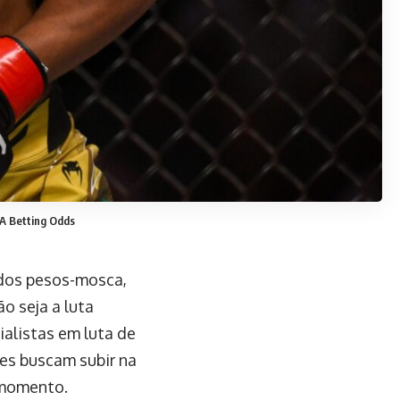
MA Betting Odds
 dos pesos-mosca,
o seja a luta
ialistas em luta de
res buscam subir na
 momento.