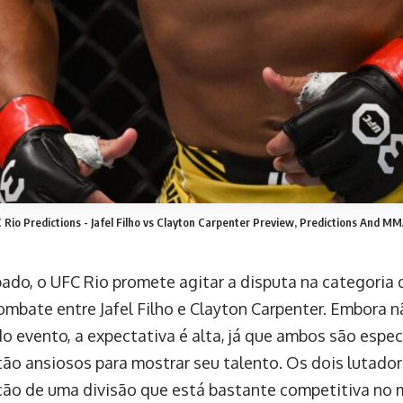
 Rio Predictions - Jafel Filho vs Clayton Carpenter Preview, Predictions And M
ado, o UFC Rio promete agitar a disputa na categoria
mbate entre Jafel Filho e Clayton Carpenter. Embora nã
do evento, a expectativa é alta, já que ambos são espec
tão ansiosos para mostrar seu talento. Os dois lutado
ação de uma divisão que está bastante competitiva no