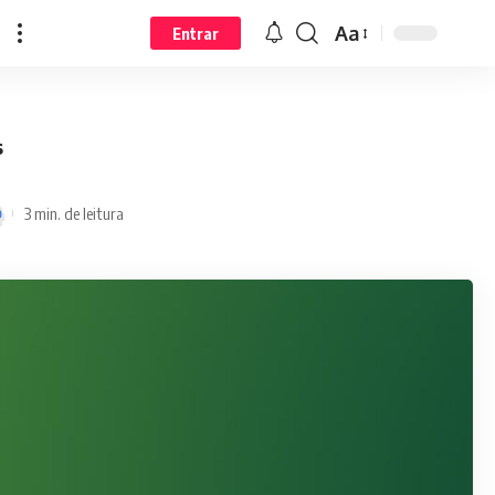
Aa
Entrar
s
3 min. de leitura