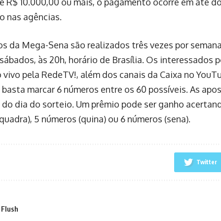
e R$ 10.000,00 ou mais, o pagamento ocorre em até doi
ão nas agências.
os da Mega-Sena são realizados três vezes por semana,
 sábados, às 20h, horário de Brasília. Os interessado
o vivo pela RedeTV!, além dos canais da Caixa no YouT
r, basta marcar 6 números entre os 60 possíveis. As apo
h do dia do sorteio. Um prêmio pode ser ganho acertand
quadra), 5 números (quina) ou 6 números (sena).
Twitter
 Flush