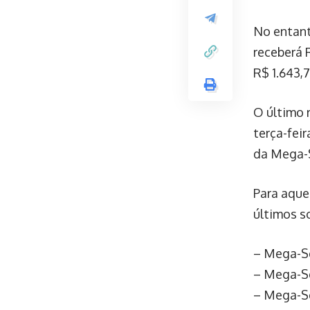
No entant
receberá 
R$ 1.643,7
O último 
terça-feir
da Mega-S
Para aque
últimos s
– Mega-Sen
– Mega-Sen
– Mega-Sen