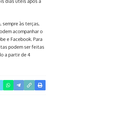
s dias úteis após a
 sempre às terças,
s podem acompanhar o
ube e Facebook. Para
stas podem ser feitas
o a partir de 4