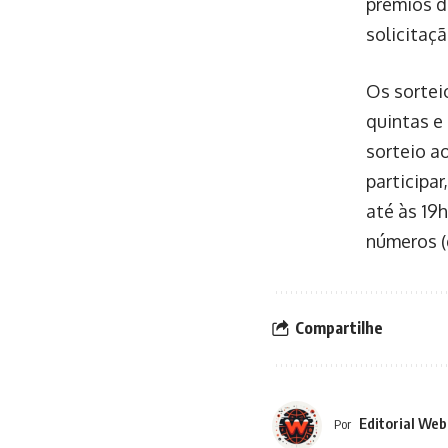
prêmios d
solicitaç
Os sortei
quintas e
sorteio a
participa
até às 19
números (
Compartilhe
Editorial Web
Por