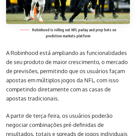
Robinhood is rolling out NFL parlay and prop bets on
prediction markets platform
A Robinhood está ampliando as funcionalidades
de seu produto de maior crescimento, o mercado
de previsões, permitindo que os usuários façam
apostas em múltiplos jogos da NFL, com isso
competindo diretamente com as casas de
apostas tradicionais.
A partir de terça-feira, os usuários poderão
negociar combinações pré-definidas de
resultados, totais e spreads de jogos individuais