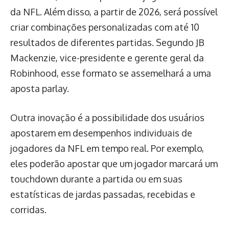
da NFL. Além disso, a partir de 2026, será possível
criar combinações personalizadas com até 10
resultados de diferentes partidas. Segundo JB
Mackenzie, vice-presidente e gerente geral da
Robinhood, esse formato se assemelhará a uma
aposta parlay.
Outra inovação é a possibilidade dos usuários
apostarem em desempenhos individuais de
jogadores da NFL em tempo real. Por exemplo,
eles poderão apostar que um jogador marcará um
touchdown durante a partida ou em suas
estatísticas de jardas passadas, recebidas e
corridas.