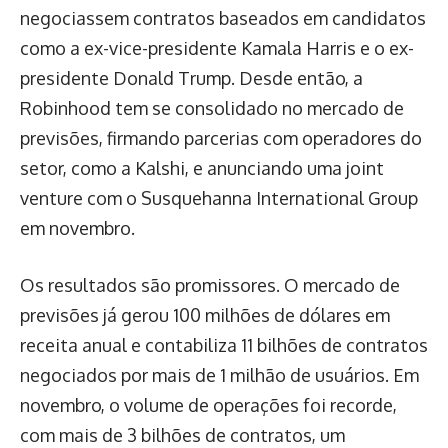
negociassem contratos baseados em candidatos
como a ex-vice-presidente Kamala Harris e o ex-
presidente Donald Trump. Desde então, a
Robinhood tem se consolidado no mercado de
previsões, firmando parcerias com operadores do
setor, como a Kalshi, e anunciando uma joint
venture com o Susquehanna International Group
em novembro.
Os resultados são promissores. O mercado de
previsões já gerou 100 milhões de dólares em
receita anual e contabiliza 11 bilhões de contratos
negociados por mais de 1 milhão de usuários. Em
novembro, o volume de operações foi recorde,
com mais de 3 bilhões de contratos, um