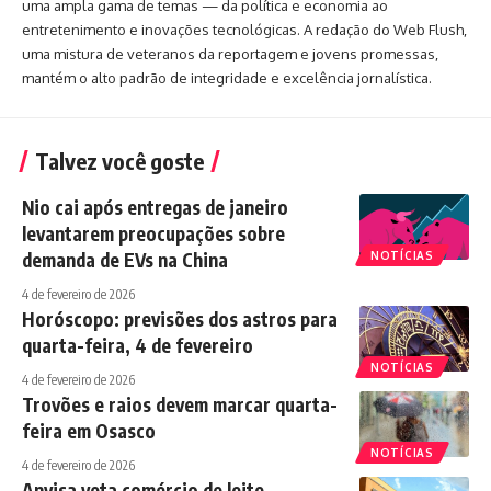
uma ampla gama de temas — da política e economia ao
entretenimento e inovações tecnológicas. A redação do Web Flush,
uma mistura de veteranos da reportagem e jovens promessas,
mantém o alto padrão de integridade e excelência jornalística.
Talvez você goste
Nio cai após entregas de janeiro
levantarem preocupações sobre
demanda de EVs na China
NOTÍCIAS
4 de fevereiro de 2026
Horóscopo: previsões dos astros para
quarta-feira, 4 de fevereiro
NOTÍCIAS
4 de fevereiro de 2026
Trovões e raios devem marcar quarta-
feira em Osasco
NOTÍCIAS
4 de fevereiro de 2026
Anvisa veta comércio de leite