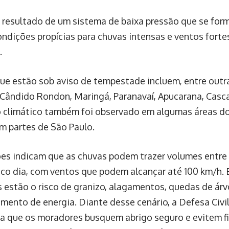
é resultado de um sistema de baixa pressão que se for
ondições propícias para chuvas intensas e ventos forte
.
ue estão sob aviso de tempestade incluem, entre outra
Cândido Rondon, Maringá, Paranavaí, Apucarana, Cascav
climático também foi observado em algumas áreas do
em partes de São Paulo.
ões indicam que as chuvas podem trazer volumes entre 
co dia, com ventos que podem alcançar até 100 km/h. E
 estão o risco de granizo, alagamentos, quedas de árv
imento de energia. Diante desse cenário, a Defesa Civi
 que os moradores busquem abrigo seguro e evitem fica