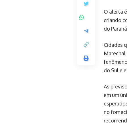
O alerta 
criando c
do Paraná
Cidades q
Marechal 
fenômeno 
do Sul e 
As previs
em um úni
esperados
no fornec
recomenda