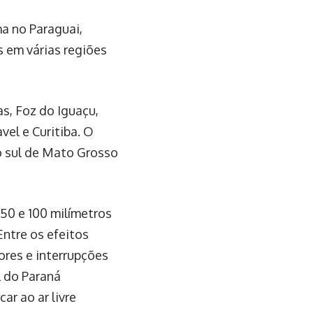
ma no Paraguai,
s em várias regiões
s, Foz do Iguaçu,
el e Curitiba. O
 sul de Mato Grosso
50 e 100 milímetros
ntre os efeitos
ores e interrupções
l do Paraná
r ao ar livre