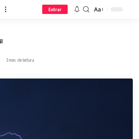
Aa
Entrar
il
3 min. de leitura