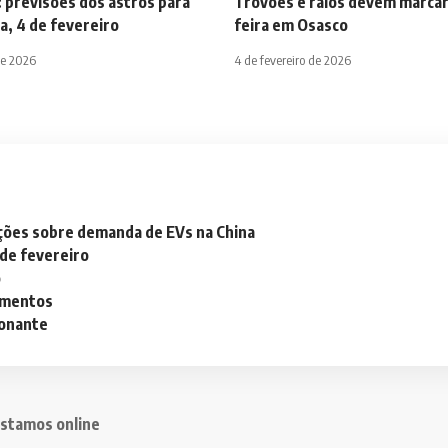
 previsões dos astros para
Trovões e raios devem marcar
a, 4 de fevereiro
feira em Osasco
de 2026
4 de fevereiro de 2026
ações sobre demanda de EVs na China
 de fevereiro
o
lementos
ionante
stamos online