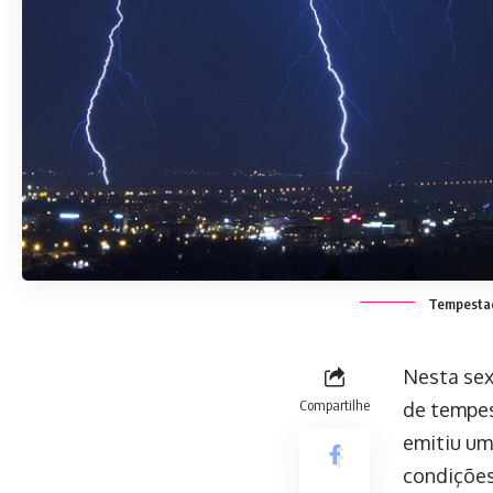
Tempestade
Nesta sex
Compartilhe
de tempes
emitiu um 
condições