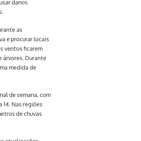
ausar danos
s.
urante as
a e procurar locais
s ventos ficarem
e árvores. Durante
 uma medida de
inal de semana, com
a 14. Nas regiões
metros de chuvas
s atualizações