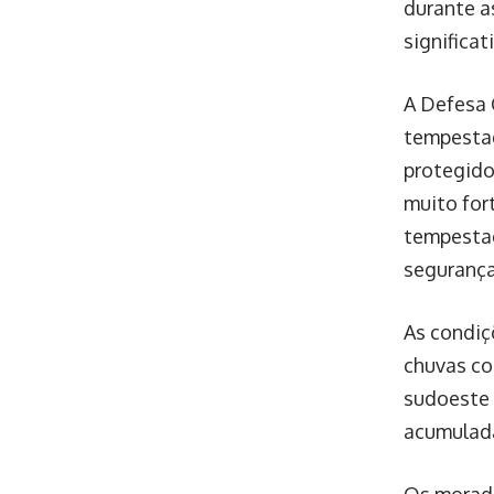
durante a
significat
A Defesa 
tempestad
protegido
muito for
tempestad
segurança
As condiç
chuvas co
sudoeste 
acumulada
Os morado