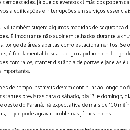
s tempestades, já que os eventos climáticos podem c
ivos a edificações e interrupções em serviços essenciai
Civil também sugere algumas medidas de segurança d
es. É importante não subir em telhados durante a chuv
s, longe de áreas abertas como estacionamentos. Se o
tes, é fundamental buscar abrigo rapidamente, longe d
es com raios, manter distância de portas e janelas é
 importante.
ões de tempo instáveis devem continuar ao longo do f
nstantes previstas para o sábado, dia 13, e domingo, di
e oeste do Paraná, há expectativa de mais de 100 milí
s, o que pode agravar problemas já existentes.
res são aconselhados a se manter informados sobre a