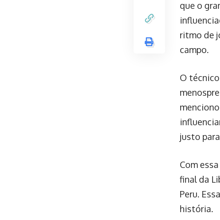
que o gra
influenci
ritmo de 
campo.
O técnico
menosprez
mencionou
influenci
justo para
Com essa 
final da 
Peru. Ess
história.