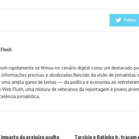
Twitter
 Flush
sh rapidamente se firmou no cenário digital como um destacado port
 informações precisas e atualizadas.Nascido da visão de jornalistas 
ça uma ampla gama de temas — da política e economia ao entreteni
o Web Flush, uma mistura de veteranos da reportagem e jovens pro
elência jornalística.
 impacto do prejuízo oculto
Tarcísio e Ratinho Jr. traçam