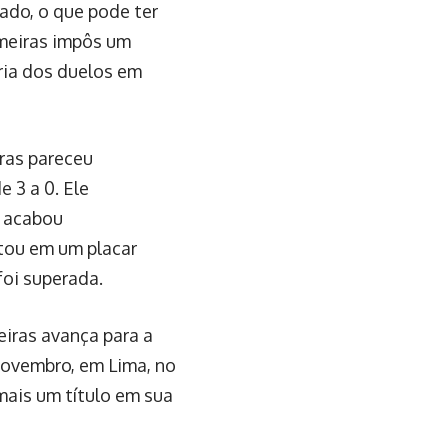
ado, o que pode ter
lmeiras impôs um
ria dos duelos em
iras pareceu
 3 a 0. Ele
e acabou
tou em um placar
foi superada.
iras avança para a
novembro, em Lima, no
mais um título em sua