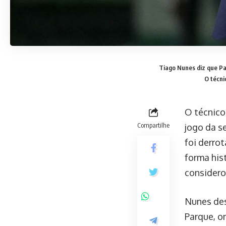
Tiago Nunes diz que Pal
O técni
O técnico
Compartilhe
jogo da s
foi derrot
forma his
considero
Nunes des
Parque, o