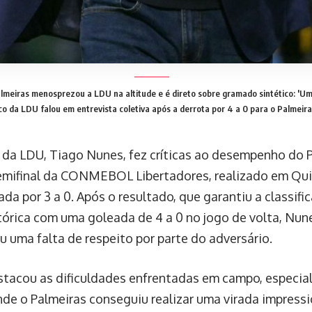
meiras menosprezou a LDU na altitude e é direto sobre gramado sintético: 'Um 
co da LDU falou em entrevista coletiva após a derrota por 4 a 0 para o Palmeira
 da LDU, Tiago Nunes, fez críticas ao desempenho do P
emifinal da CONMEBOL Libertadores, realizado em Qui
ada por 3 a 0. Após o resultado, que garantiu a classif
tórica com uma goleada de 4 a 0 no jogo de volta, Nu
u uma falta de respeito por parte do adversário.
tacou as dificuldades enfrentadas em campo, especial
nde o Palmeiras conseguiu realizar uma virada impress