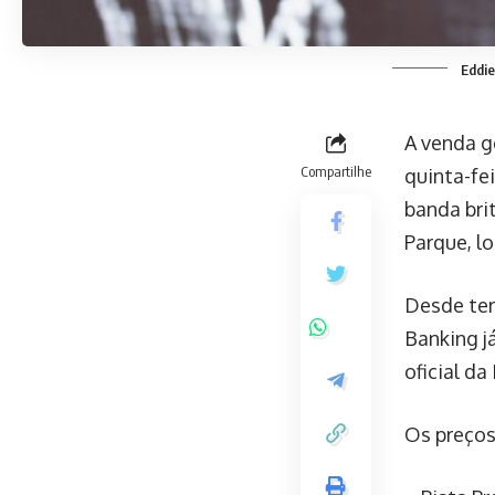
Eddie
A venda g
Compartilhe
quinta-fei
banda brit
Parque, l
Desde terç
Banking j
oficial da
Os preços