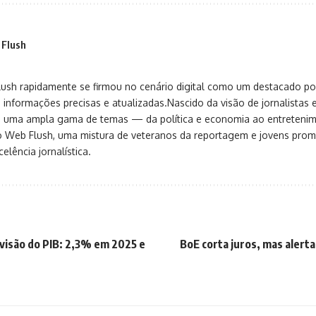
 Flush
sh rapidamente se firmou no cenário digital como um destacado port
 informações precisas e atualizadas.Nascido da visão de jornalistas 
ça uma ampla gama de temas — da política e economia ao entreteni
o Web Flush, uma mistura de veteranos da reportagem e jovens pro
elência jornalística.
visão do PIB: 2,3% em 2025 e
BoE corta juros, mas alerta