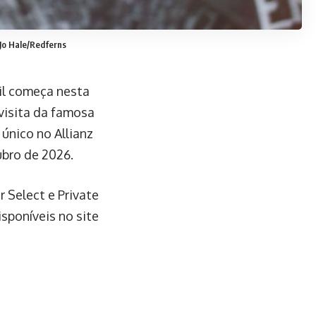
Jo Hale/Redferns
il começa nesta
 visita da famosa
 único no Allianz
ubro de 2026.
r Select e Private
sponíveis no site