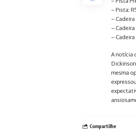
– Pista Pr
– Pista: R
– Cadeira 
– Cadeira 
– Cadeira 
A notícia 
Dickinson
mesma opo
expressou
expectati
ansiosame
Compartilhe