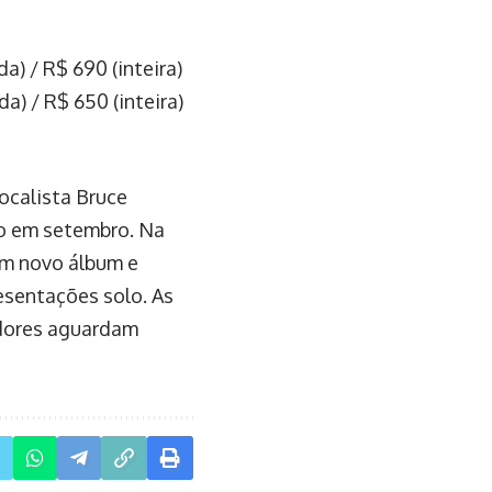
a) / R$ 690 (inteira)
a) / R$ 650 (inteira)
vocalista Bruce
do em setembro. Na
um novo álbum e
resentações solo. As
adores aguardam