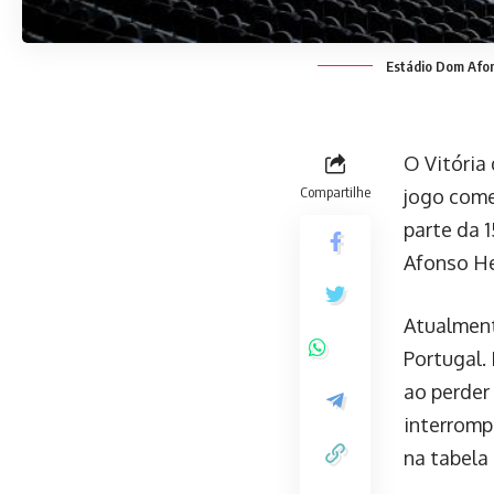
Estádio Dom Afons
O Vitória 
Compartilhe
jogo começ
parte da 
Afonso He
Atualment
Portugal. 
ao perder
interromp
na tabela 