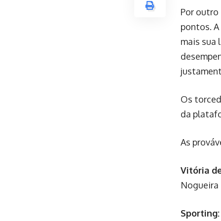
Por outro
pontos. A
mais sua 
desempenh
justament
Os torced
da plataf
As prováv
Vitória d
Nogueira 
Sporting: