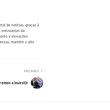
al de notícias, graças à
e entusiastas da
mento e inovações
messas, mantém o alto
PRÓXIMO
remos a investir