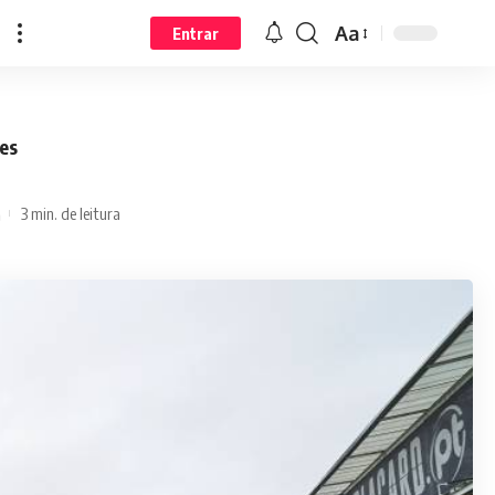
Aa
Entrar
ões
3 min. de leitura