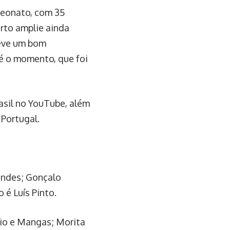
mpeonato, com 35
orto amplie ainda
teve um bom
é o momento, que foi
asil no YouTube, além
 Portugal.
Mendes; Gonçalo
 é Luís Pinto.
cio e Mangas; Morita