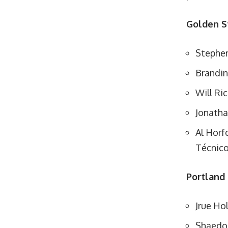
Golden St
Stephen
Brandin
Will Ri
Jonath
Al Horf
Técnico
Portland 
Jrue Ho
Shaedo