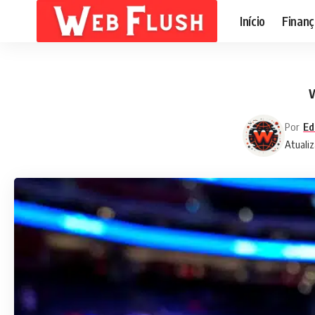
Início
Finanç
W
Por
Ed
Atualiz