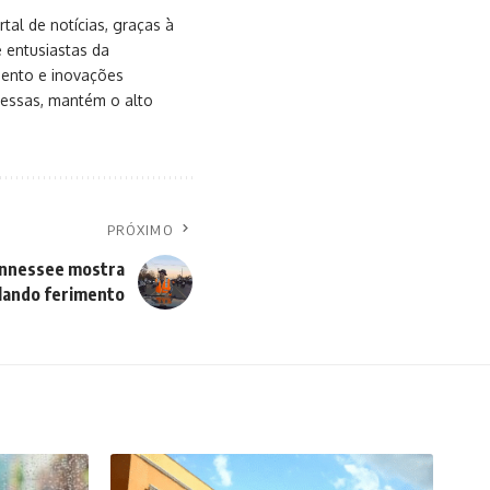
al de notícias, graças à
e entusiastas da
mento e inovações
messas, mantém o alto
PRÓXIMO
Tennessee mostra
lando ferimento