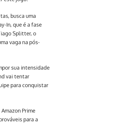
rotas, busca uma
y-In, que é a fase
ago Splitter, o
 uma vaga na pós-
mpor sua intensidade
nd vai tentar
quipe para conquistar
 e Amazon Prime
prováveis para a