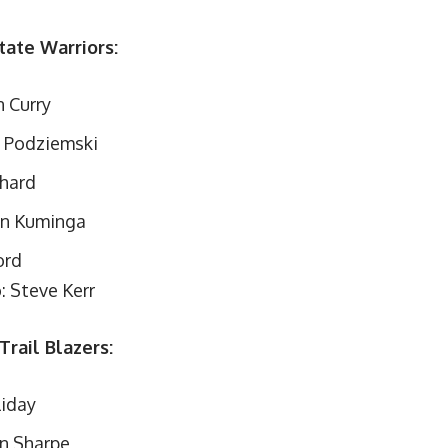
ate Warriors:
 Curry
 Podziemski
chard
an Kuminga
ord
: Steve Kerr
Trail Blazers:
liday
n Sharpe