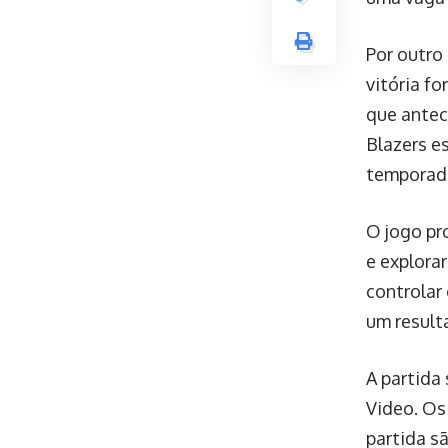
Por outro 
vitória fo
que antec
Blazers e
temporad
O jogo pr
e explorar
controlar 
um result
A partida
Video. Os 
partida sã