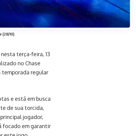
 (28/10)
nesta terça-feira, 13
ealizado no Chase
da temporada regular
rotas e está em busca
te de sua torcida,
rincipal jogador,
á focado em garantir
r este jogo.