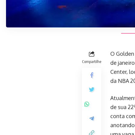
O Golden S
Compartilhe
de janeiro
Center, l
da NBA 2
Atualment
de sua 22
conta com
anotando 
uma vaga 