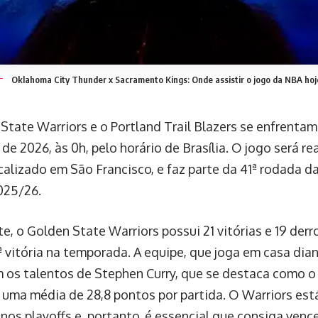
Oklahoma City Thunder x Sacramento Kings: Onde assistir o jogo da NBA hoje
tate Warriors e o Portland Trail Blazers se enfrentam 
 de 2026, às 0h, pelo horário de Brasília. O jogo será r
ocalizado em São Francisco, e faz parte da 41ª rodada 
025/26.
e, o Golden State Warriors possui 21 vitórias e 19 der
ª vitória na temporada. A equipe, que joga em casa dian
 os talentos de Stephen Curry, que se destaca como o p
uma média de 28,8 pontos por partida. O Warriors est
nos playoffs e, portanto, é essencial que consiga vence