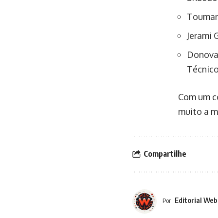
Touman
Jerami 
Donova
Técnico
Com um co
muito a m
Compartilhe
Editorial Web
Por