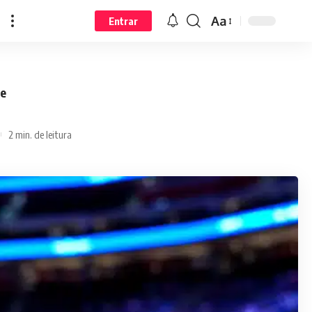
Aa
Entrar
je
2 min. de leitura