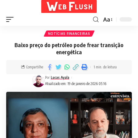
Aa
NOTÍCIAS FINANCEIRAS
Baixo preço do petróleo pode frear transição
energética
Compartilhe
1 min. de leitura
Por
Lucas Ayala
Atualizado em: 19 de janeiro de 2026 05:16