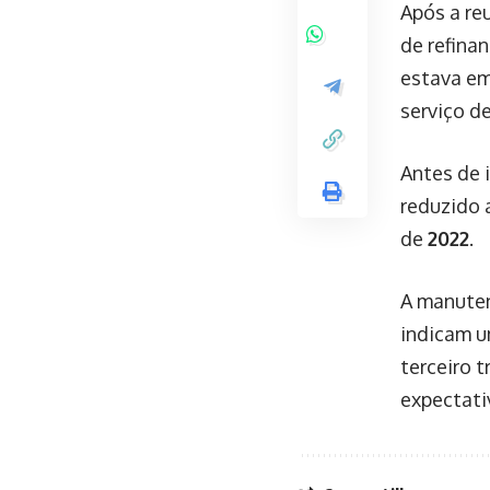
Após a re
de refin
estava em
serviço d
Antes de 
reduzido 
de
2022
.
A manuten
indicam u
terceiro 
expectativ