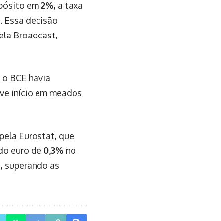
epósito em
2%
, a taxa
%
. Essa decisão
ela Broadcast,
, o BCE havia
eve início em meados
pela Eurostat, que
 do euro de
0,3%
no
, superando as