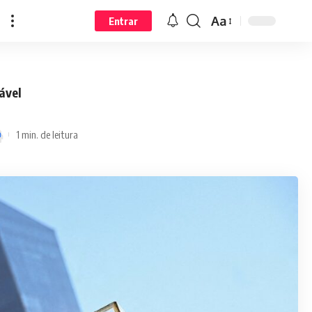
Aa
Entrar
ável
1 min. de leitura