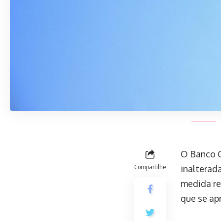
O Banco C
Compartilhe
inalterad
medida re
que se ap