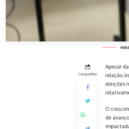
Milhõ
Apesar da
Compartilhe
relação à
eleições 
relativam
O crescim
de avanç
impactada