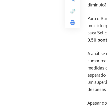
diminuiçã
Para o Ban
um ciclo g
taxa Seli
0,50 pon
A análise 
cumprimen
medidas d
esperado
um superá
despesas 
Apesar do