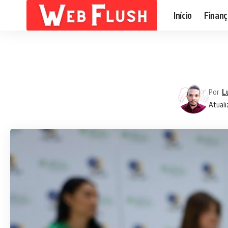
Início
Finanç
Por
L
Atuali