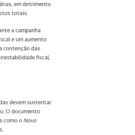
árias, em detrimento
stos totais.
rante a campanha
 fiscal e um aumento
 a contenção das
tentabilidade fiscal,
adas devem sustentar
ico. O documento
vas como o
Novo
s.