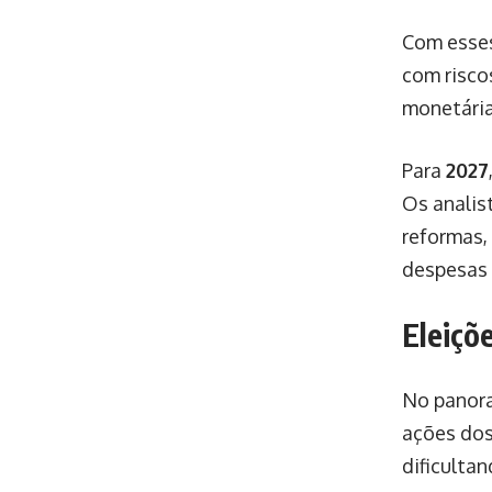
Com esses
com risco
monetária
Para
2027
Os analis
reformas,
despesas 
Eleiçõ
No panora
ações dos
dificultan