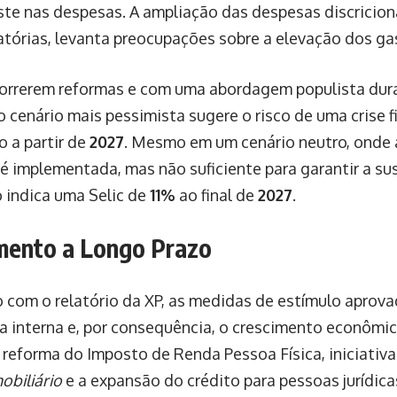
ste nas despesas. A ampliação das despesas discricion
atórias, levanta preocupações sobre a elevação dos ga
orrerem reformas e com uma abordagem populista du
 o cenário mais pessimista sugere o risco de uma crise
o a partir de
2027
. Mesmo em um cenário neutro, onde
é implementada, mas não suficiente para garantir a sus
o indica uma Selic de
11%
ao final de
2027
.
mento a Longo Prazo
 com o relatório da XP, as medidas de estímulo aprov
 interna e, por consequência, o crescimento econôm
 reforma do Imposto de Renda Pessoa Física, iniciati
obiliário
e a expansão do crédito para pessoas jurídica