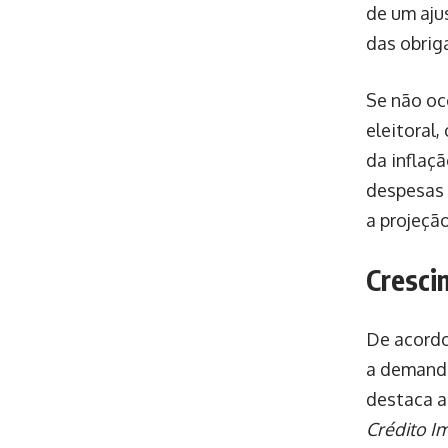
de um aju
das obrig
Se não oc
eleitoral,
da inflaçã
despesas 
a projeçã
Cresci
De acordo
a demanda
destaca a
Crédito Im