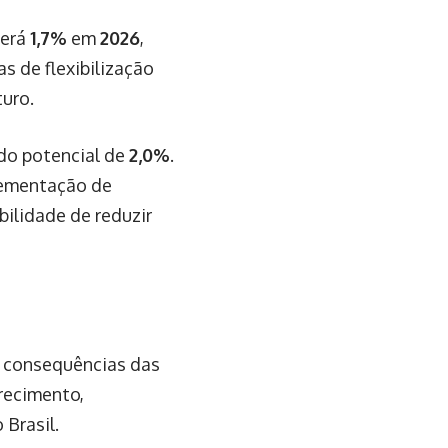
cerá
1,7%
em
2026
,
s de flexibilização
uro.
 do potencial de
2,0%
.
plementação de
bilidade de reduzir
s consequências das
recimento,
 Brasil.