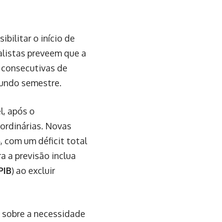
bilitar o início de
alistas preveem que a
s consecutivas de
gundo semestre.
l, após o
aordinárias. Novas
6
, com um déficit total
ra a previsão inclua
PIB
) ao excluir
m sobre a necessidade