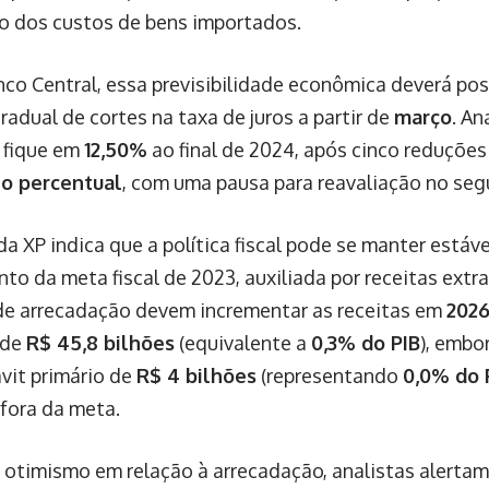
o dos custos de bens importados.
co Central, essa previsibilidade econômica deverá possi
radual de cortes na taxa de juros a partir de
março
. An
c fique em
12,50%
ao final de 2024, após cinco reduçõe
to percentual
, com uma pausa para reavaliação no se
da XP indica que a política fiscal pode se manter estáve
to da meta fiscal de 2023, auxiliada por receitas extr
e arrecadação devem incrementar as receitas em
202
 de
R$ 45,8 bilhões
(equivalente a
0,3% do PIB
), embo
vit primário de
R$ 4 bilhões
(representando
0,0% do 
fora da meta.
 otimismo em relação à arrecadação, analistas alerta