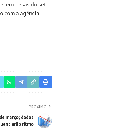
lver empresas do setor
do com a agência
PRÓXIMO
 de março; dados
luenciarão ritmo