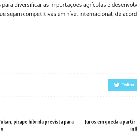
s para diversificar as importações agrícolas e desenvo
que sejam competitivas em nível internacional, de acor
Twitter
kan, picape híbrida prevista para
Juros em queda a partir
ro
inf