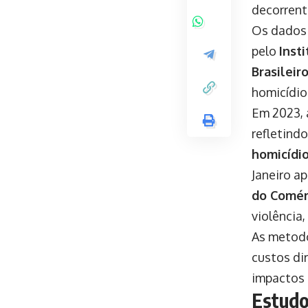
decorrent
Os dados
pelo
Inst
Brasileir
homicídio
Em 2023, 
refletind
homicídi
Janeiro a
do Comér
violência
As metodo
custos di
impactos 
Estudo