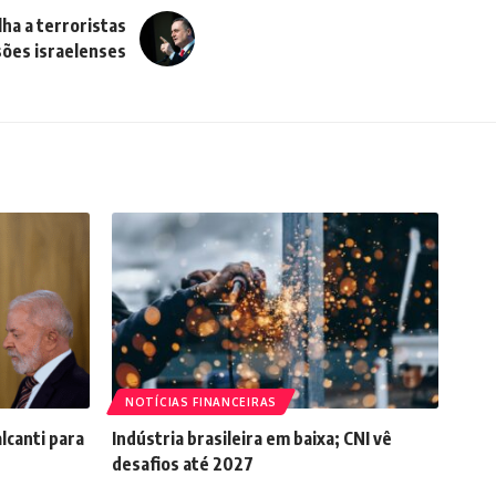
lha a terroristas
sões israelenses
NOTÍCIAS FINANCEIRAS
lcanti para
Indústria brasileira em baixa; CNI vê
desafios até 2027