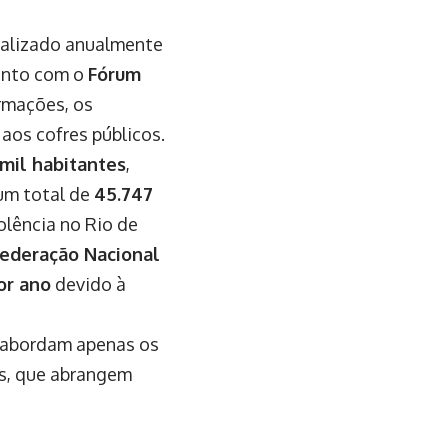
ealizado anualmente
unto com o
Fórum
rmações, os
aos cofres públicos.
 mil habitantes
,
um total de
45.747
iolência no Rio de
ederação Nacional
or ano
devido à
e abordam apenas os
as, que abrangem