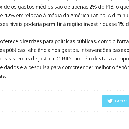
onde os gastos médios são de apenas
2%
do PIB, o qu
de
42%
em relação à média da América Latina. A diminu
ses níveis poderia permitir à região investir quase
1%
d
oferece diretrizes para políticas públicas, como o for
ões públicas, eficiência nos gastos, intervenções basea
dos sistemas de justiça. O BID também destaca a impo
de dados e a pesquisa para compreender melhor o fenô
as.
Twitter