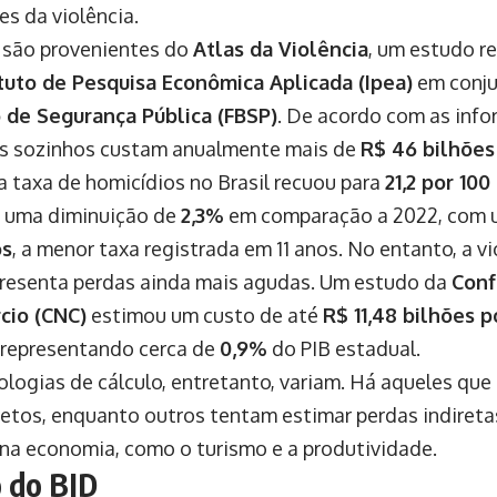
es da violência.
 são provenientes do
Atlas da Violência
, um estudo r
ituto de Pesquisa Econômica Aplicada (Ipea)
em conj
o de Segurança Pública (FBSP)
. De acordo com as info
s sozinhos custam anualmente mais de
R$ 46 bilhões
a taxa de homicídios no Brasil recuou para
21,2 por 100
o uma diminuição de
2,3%
em comparação a 2022, com 
os
, a menor taxa registrada em 11 anos. No entanto, a v
presenta perdas ainda mais agudas. Um estudo da
Conf
cio (CNC)
estimou um custo de até
R$ 11,48 bilhões p
, representando cerca de
0,9%
do PIB estadual.
logias de cálculo, entretanto, variam. Há aqueles qu
retos, enquanto outros tentam estimar perdas indiret
na economia, como o turismo e a produtividade.
 do BID