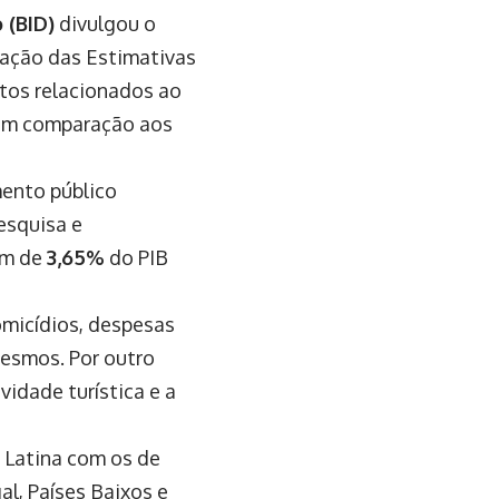
 (BID)
divulgou o
zação das Estimativas
etos relacionados ao
 em comparação aos
ento público
esquisa e
am de
3,65%
do PIB
omicídios, despesas
mesmos. Por outro
vidade turística e a
 Latina com os de
al, Países Baixos e