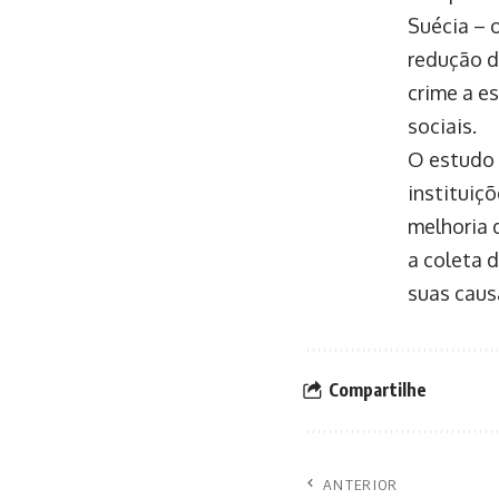
Suécia – 
redução 
crime a es
sociais.
O estudo 
instituiç
melhoria 
a coleta 
suas caus
Compartilhe
ANTERIOR