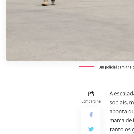
Um policial caminha 
A escalad
Compartilhe
sociais, 
aponta qu
marca de
tanto os 