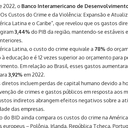
de 2022, o
Banco Interamericano de Desenvolvimento
 “Os Custos do Crime e da Violência: Expansão e Atuali
érica Latina e o Caribe”, que revelou que os gastos dir
ngiram
3,44%
do PIB da região, mantendo-se estáveis
nteriores.
érica Latina, o custo do crime equivale a
78%
do orçam
 à educação e é 12 vezes superior ao orçamento para p
imento. Em relação ao Brasil, esses gastos aumentar
para
3,92%
em 2022.
 diretos incluem perdas de capital humano devido a h
evenção de crimes e gastos públicos em resposta aos 
ustos indiretos abrangem efeitos negativos sobre a ati
dade das empresas.
io do BID ainda compara os custos do crime na América
s europeus – Polônia, Irlanda, República Tcheca, Portug