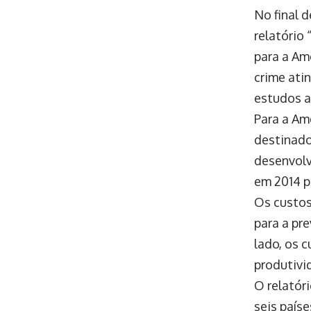
No final 
relatório
para a Am
crime ati
estudos a
Para a Am
destinado
desenvolv
em 2014 
Os custos
para a pr
lado, os c
produtivi
O relatór
seis paíse