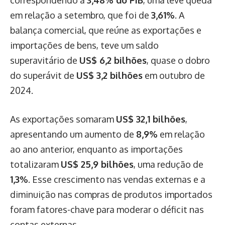
correspondendo a
3,48% do PIB
, uma leve queda
em relação a setembro, que foi de
3,61%
. A
balança comercial, que reúne as exportações e
importações de bens, teve um saldo
superavitário de
US$ 6,2 bilhões
, quase o dobro
do superávit de
US$ 3,2 bilhões
em outubro de
2024.
As exportações somaram
US$ 32,1 bilhões
,
apresentando um aumento de
8,9%
em relação
ao ano anterior, enquanto as importações
totalizaram
US$ 25,9 bilhões
, uma redução de
1,3%
. Esse crescimento nas vendas externas e a
diminuição nas compras de produtos importados
foram fatores-chave para moderar o déficit nas
contas externas.