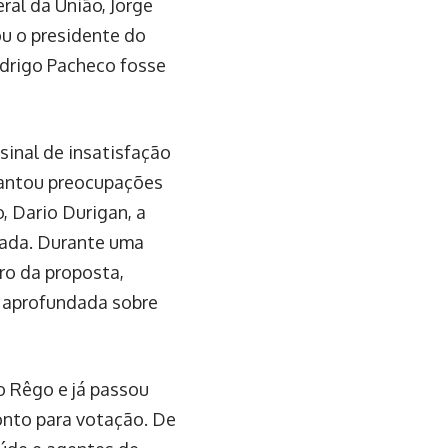
al da União, Jorge
ou o presidente do
odrigo Pacheco fosse
sinal de insatisfação
evantou preocupações
, Dario Durigan, a
vada. Durante uma
ro da proposta,
o aprofundada sobre
o Rêgo e já passou
onto para votação. De