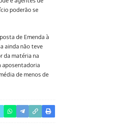
úde e agentes de
cio poderão se
oposta de Emenda à
a ainda não teve
r da matéria na
a aposentadoria
a média de menos de