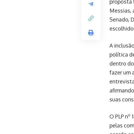
proposta 
Messias, 
Senado, D
escolhido
A inclusã
política 
dentro do
fazer um 
entrevist
afirmando
suas cons
O PLP nº 
pelas com