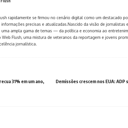
 Flush
sh rapidamente se firmou no cenário digital como um destacado port
 informações precisas e atualizadas.Nascido da visão de jornalistas 
ça uma ampla gama de temas — da política e economia ao entreteni
o Web Flush, uma mistura de veteranos da reportagem e jovens pro
elência jornalística.
 recua 31% em um ano,
Demissões crescem nos EUA: ADP si