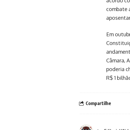
acordo co
combate a
aposentar
Em outubr
Constitui
andamento
Câmara, A
poderia c
R$ 1 bilhã
Compartilhe