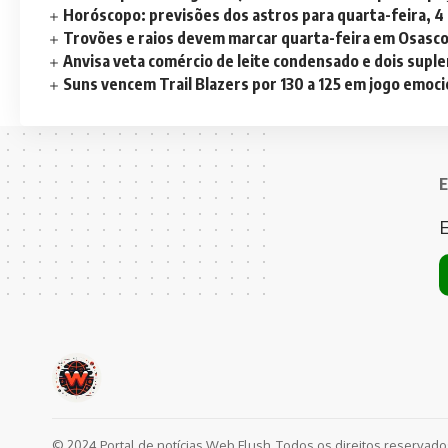
Horóscopo: previsões dos astros para quarta-feira, 4
Trovões e raios devem marcar quarta-feira em Osasc
Anvisa veta comércio de leite condensado e dois sup
Suns vencem Trail Blazers por 130 a 125 em jogo emoc
E
E
© 2024 Portal de notícias Web Flush. Todos os direitos reservad