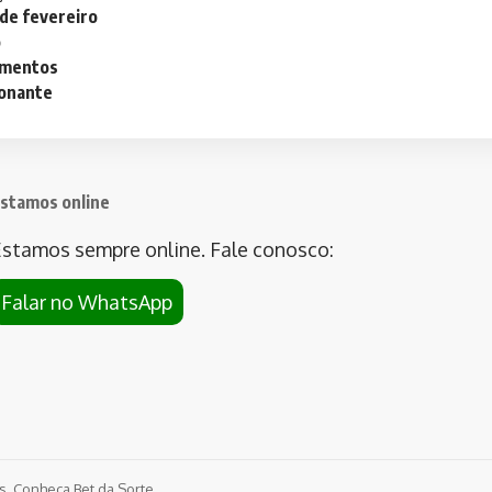
 de fevereiro
o
lementos
ionante
stamos online
stamos sempre online. Fale conosco:
Falar no WhatsApp
os. Conheça
Bet da Sorte
.