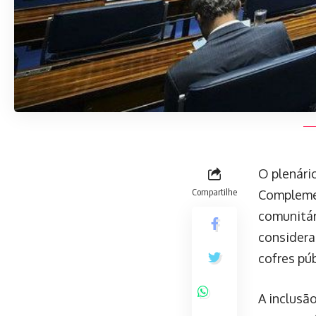
O plenário
Compartilhe
Complemen
comunitár
considera
cofres púb
A inclusã