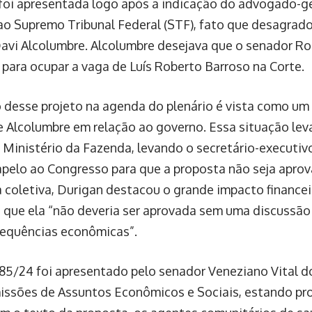
foi apresentada logo após a indicação do advogado-ger
ao Supremo Tribunal Federal (STF), fato que desagrad
avi Alcolumbre. Alcolumbre desejava que o senador R
 para ocupar a vaga de Luís Roberto Barroso na Corte.
o desse projeto na agenda do plenário é vista como um 
de Alcolumbre em relação ao governo. Essa situação l
 Ministério da Fazenda, levando o secretário-executivo
apelo ao Congresso para que a proposta não seja apro
a coletiva, Durigan destacou o grande impacto financei
 que ela “não deveria ser aprovada sem uma discussã
equências econômicas”.
185/24 foi apresentado pelo senador Veneziano Vital d
issões de Assuntos Econômicos e Sociais, estando pr