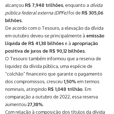
alcançou
R$ 7,948 trilhões
, enquanto a
dívida
pública federal externa (DPFe)
foi de
R$ 305,06
bilhões
.
De acordo com o Tesouro, a elevação da dívida
em outubro deveu-se principalmente à
emissão
líquida de R$ 41,38 bilhões
e à
apropriação
positiva de juros de R$ 90,12 bilhões
.
O Tesouro também informou que a reserva de
liquidez da dívida pública, uma espécie de
“colchão” financeiro que garante o pagamento
dos compromissos, cresceu
1,50%
em termos
nominais, atingindo
R$ 1,048 trilhão
. Em
comparação a outubro de 2022, essa reserva
aumentou
27,38%
.
Com relação à composição dos títulos da dívida