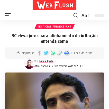
Aa
NOTÍCIAS FINANCEIRAS
BC eleva juros para alinhamento da inflação:
entenda como
Compartilhe
1 min. de leitura
Por
Lucas Ayala
Atualizado em: 27 de novembro de 2025 15:58