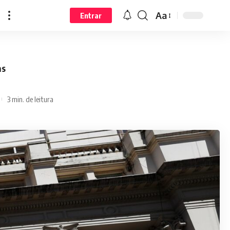
Aa
Entrar
as
3 min. de leitura