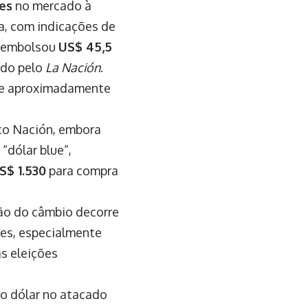
es
no mercado à
a, com indicações de
esembolsou
US$ 45,5
ado pelo
La Nación
.
 de aproximadamente
o Nación, embora
 “dólar blue”,
S$ 1.530
para compra
ção do câmbio decorre
ões, especialmente
as eleições
o dólar no atacado