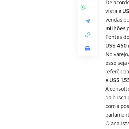
De acordo
vista e
US
vendas po
milhões
p
Fontes do
US$ 450 
No varejo,
esse seja 
referênci
e
US$ 1.5
A consult
da busca 
com a pos
parlament
O analist