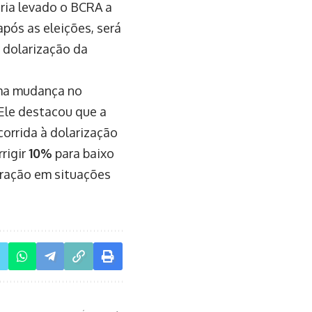
ria levado o BCRA a
pós as eleições, será
r dolarização da
uma mudança no
Ele destacou que a
orrida à dolarização
rigir
10%
para baixo
tração em situações