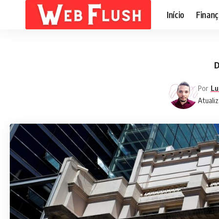
Início
Finanç
D
Por
Lu
Atualiz