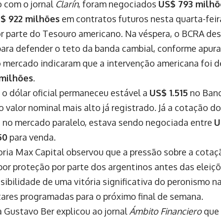
 com o jornal
Clarín
, foram negociados
US$ 793 milhõ
$ 922 milhões
em contratos futuros nesta quarta-feir
r parte do Tesouro americano. Na véspera, o BCRA d
ara defender o teto da banda cambial, conforme apur
 mercado indicaram que a intervenção americana foi
milhões
.
 o dólar oficial permaneceu estável a
US$ 1.515
no Banc
o valor nominal mais alto já registrado. Já a cotação do
a no mercado paralelo, estava sendo negociada entre
U
50
para venda.
oria Max Capital observou que a pressão sobre a cota
por proteção por parte dos argentinos antes das eleiç
sibilidade de uma vitória significativa do peronismo n
ares programadas para o próximo final de semana.
a Gustavo Ber explicou ao jornal
Ámbito Financiero
que 