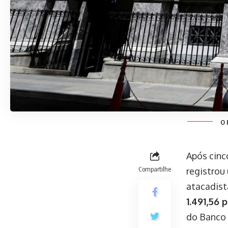
O B
Após cinc
Compartilhe
registrou
atacadist
1.491,56 
do Banco 