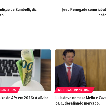
radição de Zambelli, diz
Jeep Renegade como jabuti
ico
ente
INANCEIRAS
NOTÍCIAS FINANCEIRAS
aixo de 4% em 2026: 4 alívios
Lula deve nomear Mello e Cava
o BC, desafiando mercado.