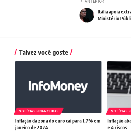
ANTERIOR
Itália apoia ext
Ministério Públ
Talvez você goste
NOTÍCIAS FINANCEIRAS
NOTÍCIAS F
Inflação da zona do euro cai para 1,7% em
Inflação ab
janeiro de 2024
e 4 riscos