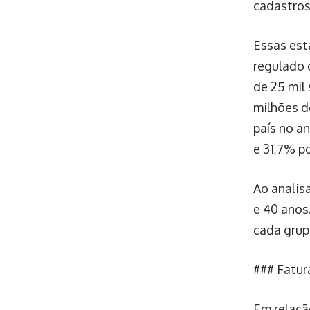
cadastros
Essas est
regulado 
de 25 mil
milhões d
país no a
e 31,7% p
Ao analis
e 40 anos.
cada grup
### Fatur
Em relaçã