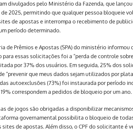
am divulgados pelo Ministério da Fazenda, que lanço
de 2025, permitindo que qualquer pessoa bloqueie vo
sites de apostas e interrompa o recebimento de public
 um período determinado.
ria de Prêmios e Apostas (SPA) do ministério informou q
 para essas solicitações foi a “perda de controle sobr
citada por 37% dos usuários. Em seguida, 25% dos soli
de “prevenir que meus dados sejam utilizados por plat
 das autoexclusões (73%) foi instaurada por período i
19% correspondem a pedidos de bloqueio por um ano.
as de jogos são obrigadas a disponibilizar mecanismo
taforma governamental possibilita o bloqueio de toda
s sites de apostas. Além disso, o CPF do solicitante é 