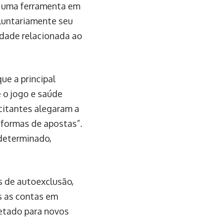
u uma ferramenta em
luntariamente seu
idade relacionada ao
ue a principal
e o jogo e saúde
citantes alegaram a
aformas de apostas”.
ndeterminado,
s de autoexclusão,
s as contas em
vetado para novos