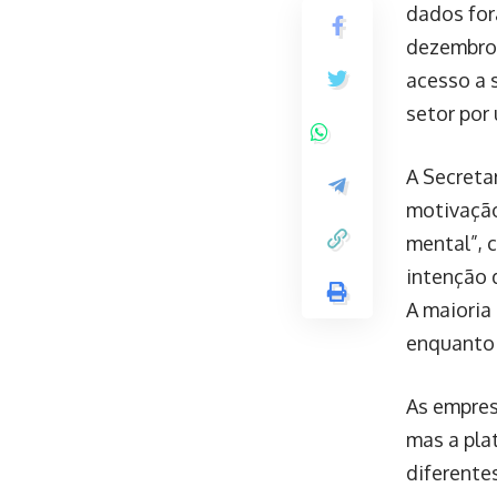
dados for
dezembro 
acesso a 
setor por
A Secreta
motivação
mental”, 
intenção 
A maioria
enquanto 
As empres
mas a pla
diferente