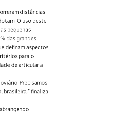
orreram distâncias
dotam. O uso deste
das pequenas
4% das grandes.
que definam aspectos
itérios para o
ade de articular a
doviário. Precisamos
rasileira,” finaliza
, abrangendo