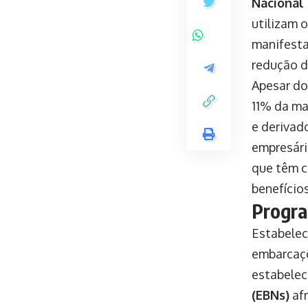
Nacional 
utilizam 
manifesta
redução d
Apesar do
11% da ma
e derivad
empresári
que têm c
benefício
Progr
Estabelec
embarcaçõ
estabelec
(EBNs)
afr