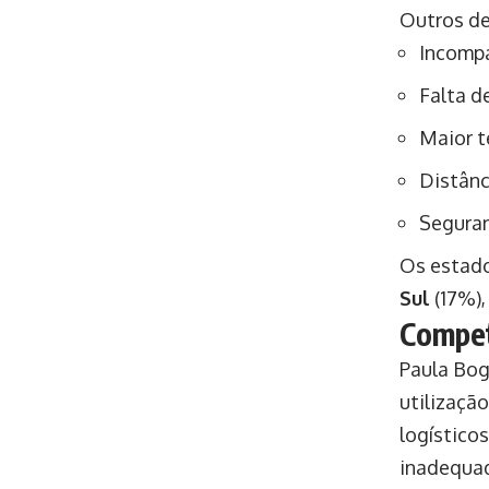
Outros de
Incompa
Falta d
Maior t
Distânc
Seguran
Os estado
Sul
(17%)
Compet
Paula Bog
utilizaçã
logísticos
inadequad