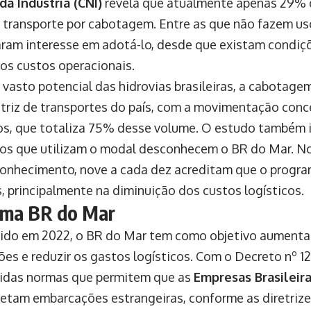
da Indústria (CNI)
revela que atualmente apenas 29% d
o transporte por cabotagem. Entre as que não fazem 
ram interesse em adotá-lo, desde que existam condi
os custos operacionais.
 vasto potencial das hidrovias brasileiras, a cabotag
triz de transportes do país, com a movimentação con
os, que totaliza 75% desse volume. O estudo também 
os que utilizam o modal desconhecem o BR do Mar. No
onhecimento, nove a cada dez acreditam que o progra
s, principalmente na diminuição dos custos logísticos.
ama BR do Mar
ido em 2022, o BR do Mar tem como objetivo aumentar
es e reduzir os gastos logísticos. Com o Decreto nº 1
idas normas que permitem que as
Empresas Brasileir
etam embarcações estrangeiras, conforme as diretriz