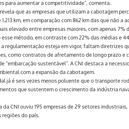
es para aumentar a competitividade”, comenta.
revela que as empresas que utilizam a cabotagem perc
 1.213 km, em comparação com 862 km das que não a a
ais elevado entre empresas maiores, com apenas 7% 
o esse método, em contraste com 22% das médias e 4
 a regulamentação esteja em vigor, faltam diretrizes 
es, como contratos de afretamento de longo prazo e cr
de “embarcação sustentável”. A CNI destaca a necessid
mbiental com a expansão da cabotagem.
al já é seis vezes menos poluente que o transporte ro
mentos que sustentem o crescimento da indústria naval b
a da CNI ouviu 195 empresas de 29 setores industriais
 regiões do país.