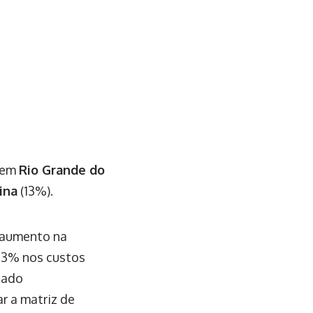
luem
Rio Grande do
ina
(13%).
o aumento na
13% nos custos
izado
r a matriz de