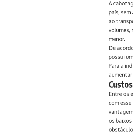
A cabotag
país, sem
ao transp
volumes, 
menor.
De acordo
possui um
Para a in
aumentar 
Custos
Entre os 
com esse 
vantagem.
os baixos
obstáculo