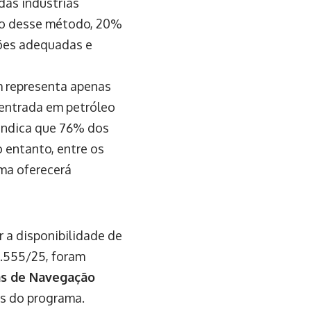
as indústrias
uso desse método, 20%
ções adequadas e
em representa apenas
centrada em petróleo
indica que 76% dos
 entanto, entre os
ma oferecerá
 a disponibilidade de
2.555/25, foram
as de Navegação
es do programa.