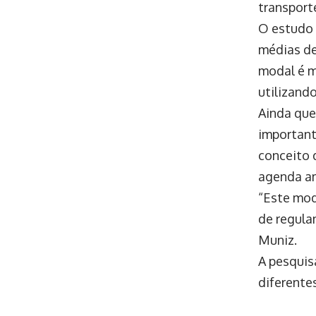
transport
O estudo 
médias de
modal é m
utilizand
Ainda que
important
conceito 
agenda a
“Este mod
de regula
Muniz.
A pesquis
diferentes