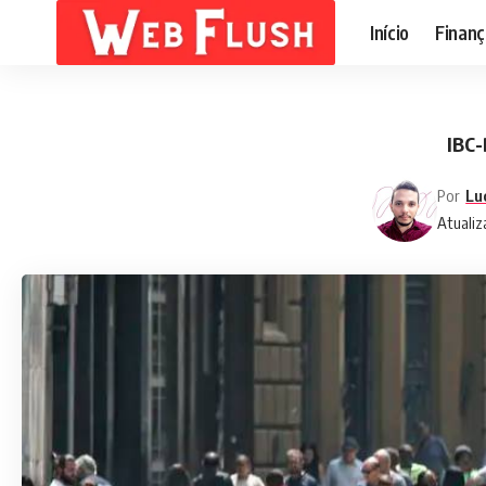
Início
Finanç
IBC-
Por
Lu
Atualiz