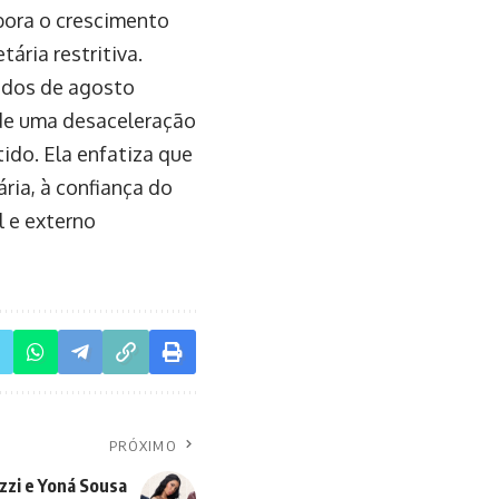
ora o crescimento
ária restritiva.
ados de agosto
 de uma desaceleração
ido. Ela enfatiza que
ria, à confiança do
l e externo
PRÓXIMO
zzi e Yoná Sousa