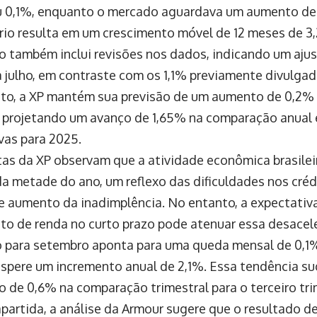
u 0,1%, enquanto o mercado aguardava um aumento de 
rio resulta em um crescimento móvel de 12 meses de 3
io também inclui revisões nos dados, indicando um ajus
a julho, em contraste com os 1,1% previamente divulgad
to, a XP mantém sua previsão de um aumento de 0,2% p
, projetando um avanço de 1,65% na comparação anual 
vas para 2025.
tas da XP observam que a atividade econômica brasile
a metade do ano, um reflexo das dificuldades nos créd
e aumento da inadimplência. No entanto, a expectativ
to de renda no curto prazo pode atenuar essa desacel
o para setembro aponta para uma queda mensal de 0,1%
espere um incremento anual de 2,1%. Essa tendência su
o de 0,6% na comparação trimestral para o terceiro tr
partida, a análise da Armour sugere que o resultado d