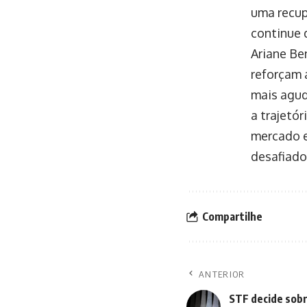
uma recup
continue 
Ariane Be
reforçam 
mais agud
a trajetó
mercado e
desafiado
Compartilhe
ANTERIOR
STF decide sobr