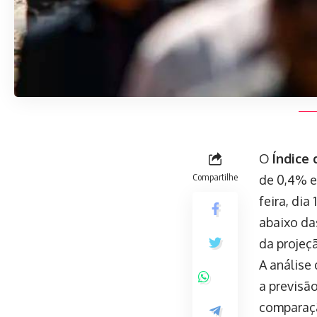
O
Índice 
Compartilhe
de 0,4% e
feira, dia
abaixo da
da projeçã
A análise
a previsã
comparaçã