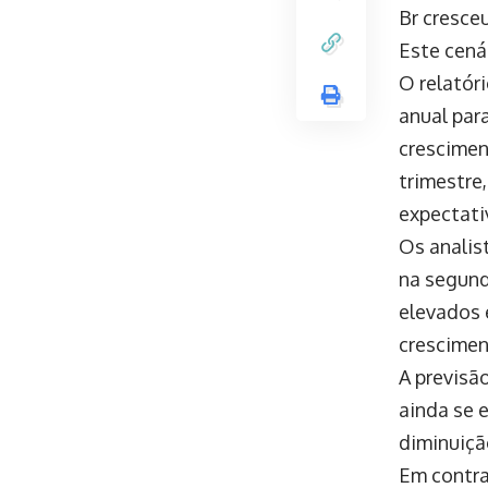
Br cresce
Este cená
O relatór
anual par
crescimen
trimestre
expectati
Os analis
na segund
elevados 
crescimen
A previsã
ainda se 
diminuiçã
Em contra