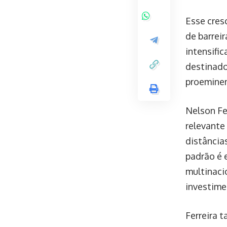
Esse cres
de barrei
intensifi
destinad
proemine
Nelson Fe
relevante
distância
padrão é 
multinaci
investime
Ferreira 