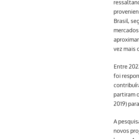
ressaltan
provenien
Brasil, s
mercados
aproximan
vez mais 
Entre 202
foi respo
contribu
partiram 
2019) par
A pesquis
novos pro