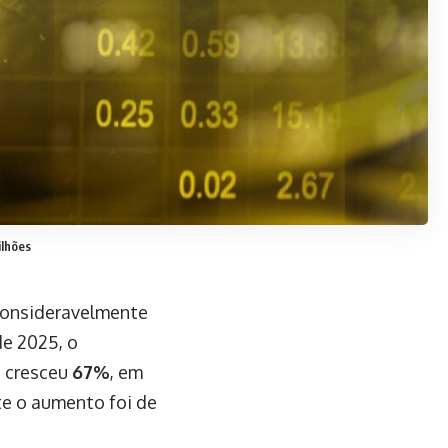
ilhões
 consideravelmente
de 2025, o
s cresceu
67%
, em
e o aumento foi de