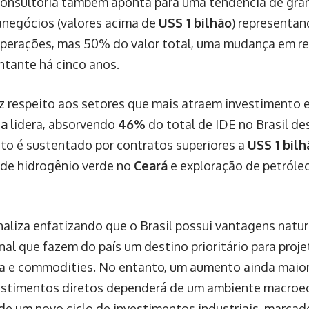
 consultoria também aponta para uma tendência de gra
negócios (valores acima de
US$ 1 bilhão
) representa
operações, mas 50% do valor total, uma mudança em re
tante há cinco anos.
z respeito aos setores que mais atraem investimento e
ia
lidera, absorvendo
46%
do total de IDE no Brasil de
to é sustentado por contratos superiores a
US$ 1 bilh
 de hidrogênio verde no
Ceará
e exploração de petróle
inaliza enfatizando que o Brasil possui vantagens natur
nal que fazem do país um destino prioritário para proj
ra e commodities. No entanto, um aumento ainda maio
vestimentos diretos dependerá de um ambiente macro
 de um novo ciclo de investimentos industriais, marcado