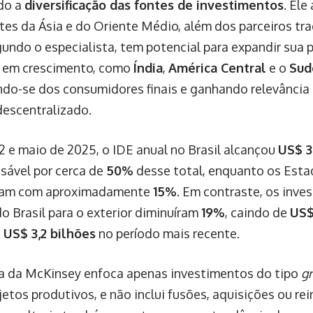
do a
diversificação das fontes de investimentos
. Ele
tes da Ásia e do Oriente Médio, além dos parceiros tra
egundo o especialista, tem potencial para expandir sua
 em crescimento, como
Índia
,
América Central
e o
Sud
do-se dos consumidores finais e ganhando relevânci
descentralizado.
2 e maio de 2025, o IDE anual no Brasil alcançou
US$ 3
nsável por cerca de
50%
desse total, enquanto os Est
íram com aproximadamente
15%
. Em contraste, os inve
do Brasil para o exterior diminuíram
19%
, caindo de
US$
a
US$ 3,2 bilhões
no período mais recente.
a da McKinsey enfoca apenas investimentos do tipo
gr
jetos produtivos, e não inclui fusões, aquisições ou r