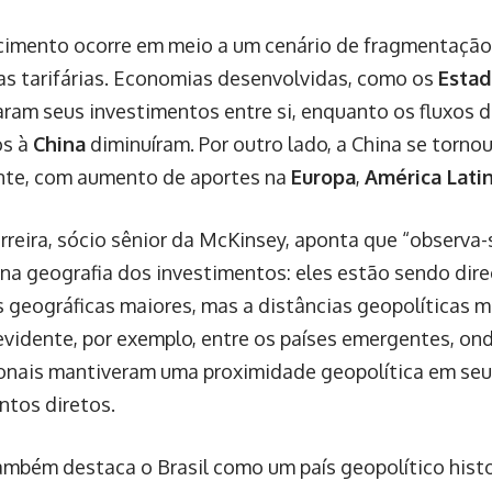
cimento ocorre em meio a um cenário de fragmentação
ras tarifárias. Economias desenvolvidas, como os
Estad
caram seus investimentos entre si, enquanto os fluxos 
os à
China
diminuíram. Por outro lado, a China se torno
nte, com aumento de aportes na
Europa
,
América Lati
rreira, sócio sênior da McKinsey, aponta que “observ
 na geografia dos investimentos: eles estão sendo dir
s geográficas maiores, mas a distâncias geopolíticas 
evidente, por exemplo, entre os países emergentes, on
onais mantiveram uma proximidade geopolítica em seu
ntos diretos.
também destaca o Brasil como um país geopolítico hist