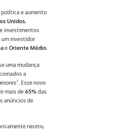
 política e aumento
os Unidos
,
de investimentos
u um investidor
na
e
Oriente Médio
.
a-se uma mudança
ecionados a
menores”. Esse novo
de mais de
65%
das
s anúncios de
oricamente neutro,