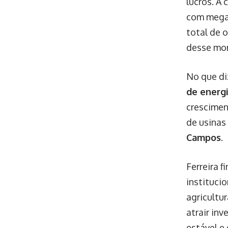
lucros. A
com mega
total de 
desse mon
No que di
de energ
crescimen
de usinas
Campos
.
Ferreira f
institucio
agricultu
atrair in
estável e