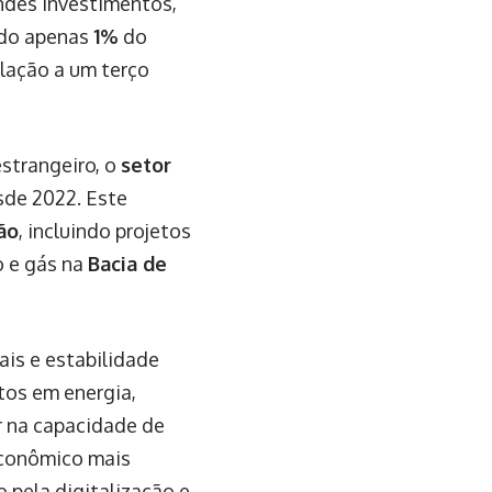
ndes investimentos,
ndo apenas
1%
do
lação a um terço
strangeiro, o
setor
sde 2022. Este
ão
, incluindo projetos
o e gás na
Bacia de
ais e estabilidade
etos em energia,
r na capacidade de
econômico mais
 pela digitalização e