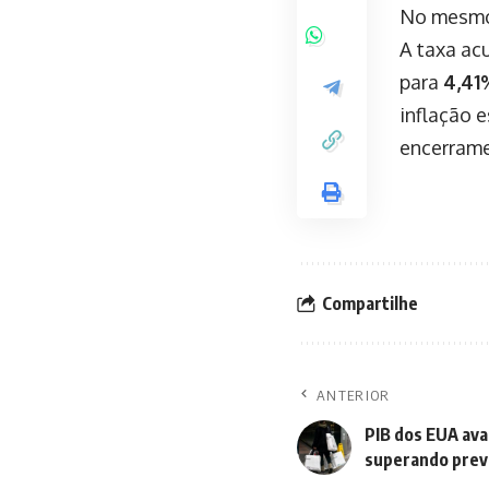
No mesmo 
A taxa ac
para
4,41
inflação 
encerrame
Compartilhe
ANTERIOR
PIB dos EUA ava
superando prev