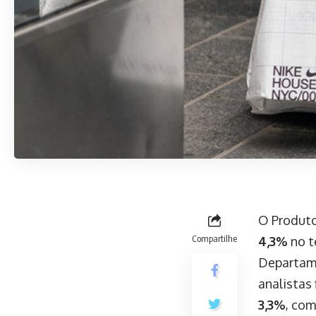
O Produto
Compartilhe
4,3%
no t
Departame
analistas
3,3%
, com