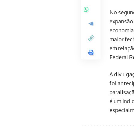
No segund
expansão
economia 
maior fec
em relação
Federal R
A divulga
foi antec
paralisaç
é um indi
especialm