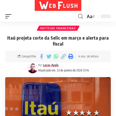
Aa
NOTÍCIAS FINANCEIRAS
Itaú projeta corte da Selic em março e alerta para
fiscal
Compartilhe
4 min. de leitura
Por
Lucas Ayala
Atualizado em: 23 de janeiro de 2026 13:14