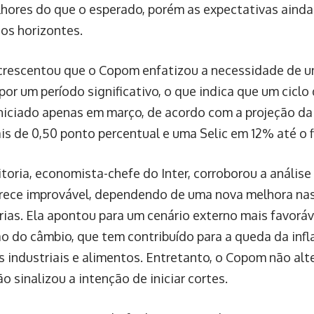
hores do que o esperado, porém as expectativas aind
os horizontes.
rescentou que o Copom enfatizou a necessidade de um
 por um período significativo, o que indica que um ciclo
 iniciado apenas em março, de acordo com a projeção da
is de 0,50 ponto percentual e uma Selic em 12% até o f
itoria, economista-chefe do Inter, corroborou a anális
arece improvável, dependendo de uma nova melhora na
árias. Ela apontou para um cenário externo mais favorá
ão do câmbio, que tem contribuído para a queda da inf
 industriais e alimentos. Entretanto, o Copom não alt
ão sinalizou a intenção de iniciar cortes.