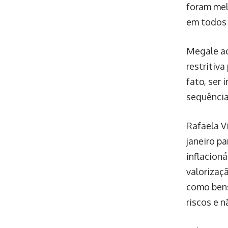
foram mel
em todos 
Megale ac
restritiva
fato, ser
sequência
Rafaela V
janeiro p
inflacion
valorizaç
como bens
riscos e n