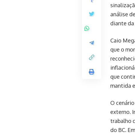
sinalizaçã
análise d
diante da
Caio Mega
que o mom
reconheci
inflacioná
que conti
mantida e
O cenário
externo. 
trabalho 
do BC. Em