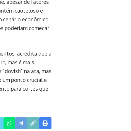
e, apesar de fatores
mantém cauteloso e
um cenário econômico
tes poderiam começar
mentos, acredita que a
iro, mas é mais
s “dovish” na ata, mas
 um ponto crucial e
nto para cortes que