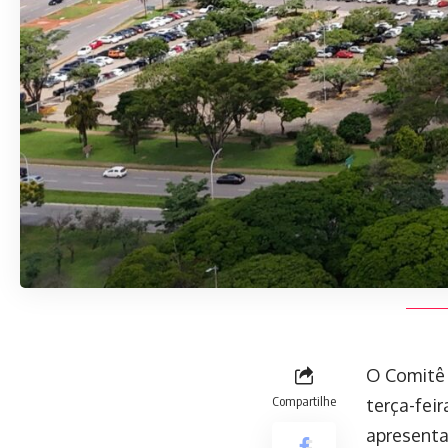
O Comitê 
Compartilhe
terça-fei
apresenta