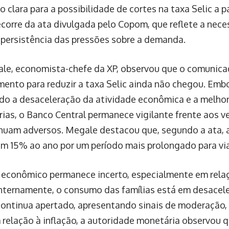
o clara para a possibilidade de cortes na taxa Selic a pa
ecorre da ata divulgada pelo Copom, que reflete a nec
 persistência das pressões sobre a demanda.
le, economista-chefe da XP, observou que o comunic
ento para reduzir a taxa Selic ainda não chegou. Emb
do a desaceleração da atividade econômica e a melhor
rias, o Banco Central permanece vigilante frente aos ve
nuam adversos. Megale destacou que, segundo a ata, a 
m 15% ao ano por um período mais prolongado para viab
 econômico permanece incerto, especialmente em rel
Internamente, o consumo das famílias está em desacele
continua apertado, apresentando sinais de moderação,
 relação à inflação, a autoridade monetária observou 