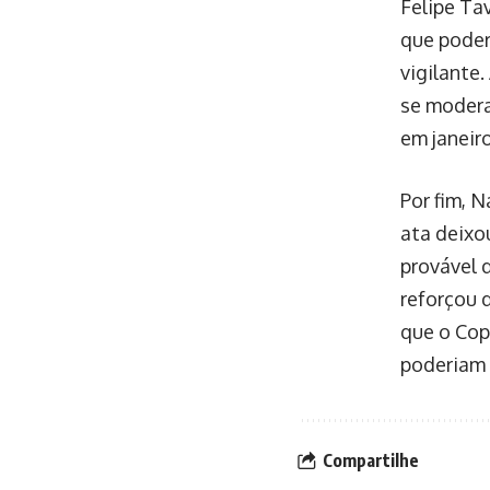
Felipe Ta
que poder
vigilante
se modera
em janeiro
Por fim, 
ata deixou
provável 
reforçou 
que o Cop
poderiam 
Compartilhe