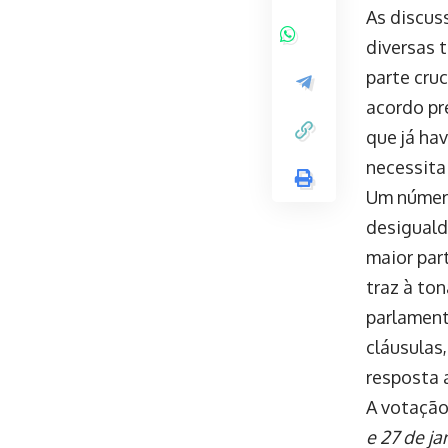
As discus
diversas 
parte cru
acordo pr
que já ha
necessita
Um número
desiguald
maior par
traz à to
parlament
cláusulas
resposta 
A votação
e 27 de ja