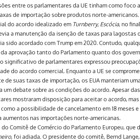
sões entre os parlamentares da UE tinham como foco a
taxas de importação sobre produtos norte-americanos.
cial do acordo idealizado em
Turnberry, Escócia
, no fin
evia a manutenção da isenção de taxas para lagostas
via sido acordado com Trump em 2020. Contudo, qualq
 da aprovação tanto do Parlamento quanto dos govern
 significativo de parlamentares expressou preocupaç
ade do acordo comercial. Enquanto a UE se compromete
te de suas taxas de importação, os EUA manteriam uma
na um debate sobre as condições do acordo. Apesar das 
ares mostraram disposição para aceitar o acordo, mas
, como a possibilidade de cancelamento em 18 meses 
a aumentos nas importações norte-americanas.
 do Comitê de Comércio do Parlamento Europeu, que d
neiro
, foi adiada. O presidente do comitê, Bernd Lange