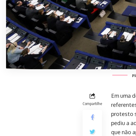
Pl
Em uma de
Compartilhe
referente
protesto 
pediu a a
que não a