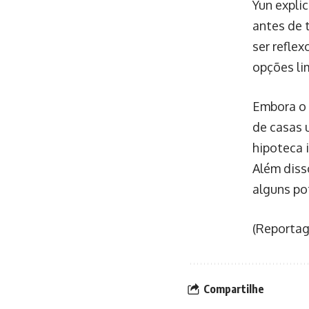
Yun expli
antes de 
ser refle
opções li
Embora o 
de casas 
hipoteca i
Além diss
alguns po
(Reportag
Compartilhe