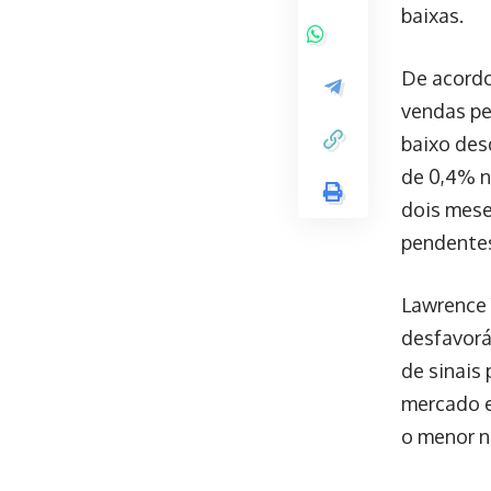
baixas.
De acordo
vendas pe
baixo des
de 0,4% n
dois mese
pendentes
Lawrence 
desfavorá
de sinais
mercado e
o menor n