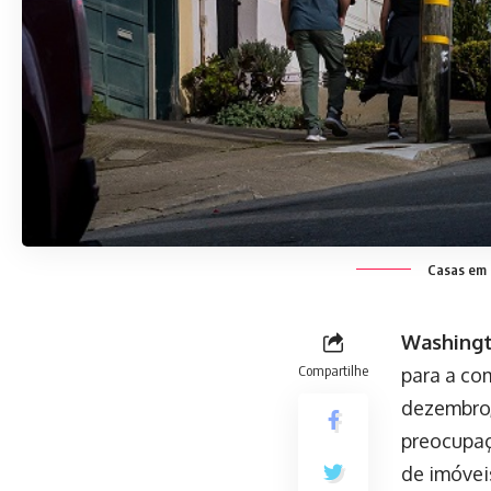
Casas em b
Washingto
Compartilhe
para a co
dezembro,
preocupaç
de imóvei