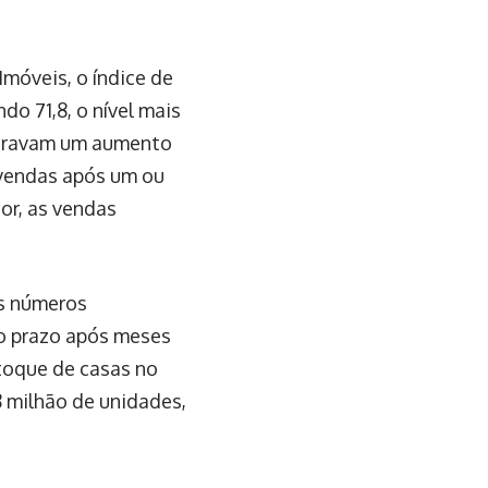
móveis, o índice de
o 71,8, o nível mais
peravam um aumento
vendas após um ou
or, as vendas
os números
o prazo após meses
toque de casas no
8 milhão de unidades,