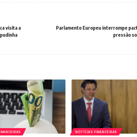
a visita a
Parlamento Europeu interrompe pac
apudinha
pressão so
INANCEIRAS
NOTÍCIAS FINANCEIRAS