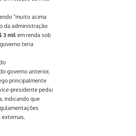
cendo “muito acima
o da administração
 3 mil
em renda sob
 governo teria
ido
o governo anterior,
ego principalmente
 vice-presidente pediu
a, indicando que
regulamentações
 externas,