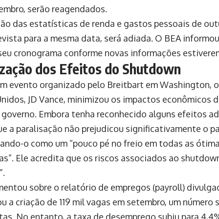
embro, serão reagendados.
ção das estatísticas de renda e gastos pessoais de ou
evista para a mesma data, será adiada. O BEA informou
 seu cronograma conforme novas informações estiverem
zação dos Efeitos do Shutdown
m evento organizado pelo Breitbart em Washington, o
nidos, JD Vance, minimizou os impactos econômicos 
o governo. Embora tenha reconhecido alguns efeitos a
ue a paralisação não prejudicou significativamente o 
zando-o como um “pouco pé no freio em todas as ótima
s”. Ele acredita que os riscos associados ao shutdow
”.
entou sobre o relatório de empregos (payroll) divul
ou a criação de 119 mil vagas em setembro, um número 
stas. No entanto, a taxa de desemprego subiu para 4,