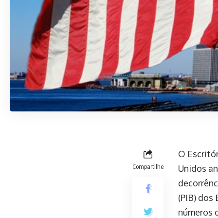
O Escritó
Compartilhe
Unidos an
decorrênc
(PIB) dos
números d