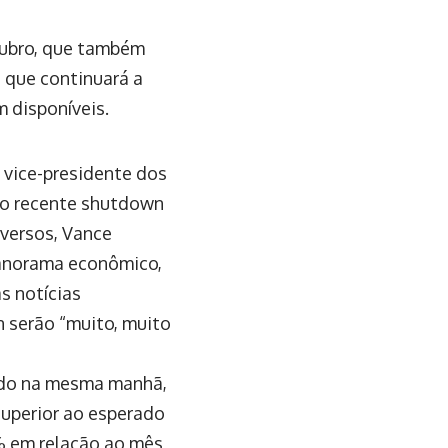
tubro, que também
 que continuará a
 disponíveis.
 vice-presidente dos
do recente shutdown
dversos, Vance
panorama econômico,
s notícias
n serão “muito, muito
gado na mesma manhã,
superior ao esperado
4% em relação ao mês