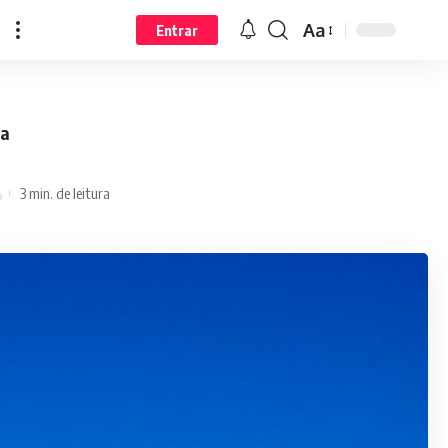
Aa
Entrar
da
3 min. de leitura