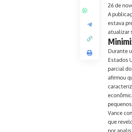
26 de nov
A publica
estava pr
atualizar
Minimi
Durante u
Estados U
parcial d
afirmou q
caracteri
econômica
pequenos
Vance com
que revel
por anali