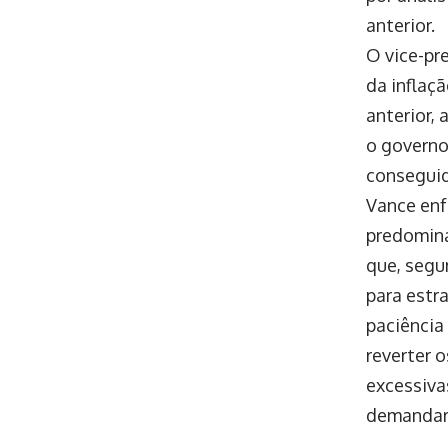
anterior.
O vice-pr
da inflaç
anterior,
o governo
conseguid
Vance enf
predomina
que, segu
para estra
paciência
reverter 
excessiva
demandar