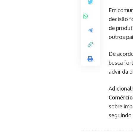
Em comuni
decisão f
de produt
outros pa
De acordo
busca fort
advir da 
Adicional
Comércio
sobre imp
seguindo 