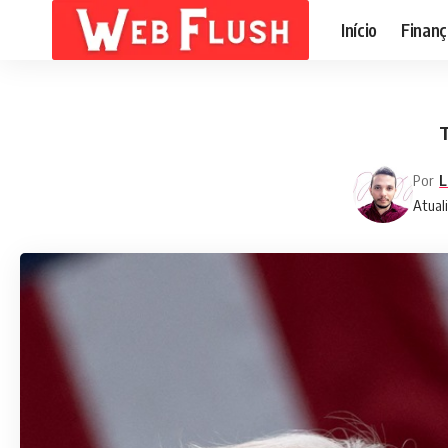
Início
Finanç
T
Por
L
Atuali